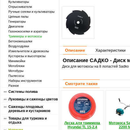
Культиваторы
Опрыскиватели
Ручные сеялки и культиваторы
Цепные пилы
Генераторы
Двигатели
Газонокосилки и аэраторы
Триммеры и мотокосы
Бетономешалки
Воздуходувки
Описание
Характеристики
Измельчители и дровоколы
Кусторезы и высоторезы
Описание САДКО - Диск м
Минимойки
Мотоблоки
Диск для мотокосы на 8 лопастей Sadko
Мотобуры
Пылесосы
Наборы инструментов
Смотрите также
Разное
Системы полива
Луковицы и саженцы цветов
Саженцы плодовых
деревьев и кустарников
Товары для туризма и
отдыха
Леска для триммера
Мотокоса S
Hyundai TL 15-2.4
2200 