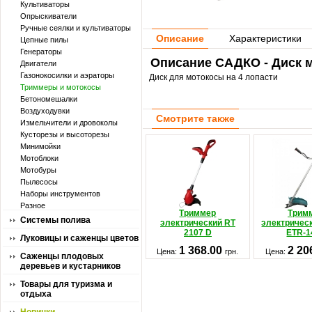
Культиваторы
Опрыскиватели
Ручные сеялки и культиваторы
Описание
Характеристики
Цепные пилы
Генераторы
Описание САДКО - Диск м
Двигатели
Газонокосилки и аэраторы
Диск для мотокосы на 4 лопасти
Триммеры и мотокосы
Бетономешалки
Воздуходувки
Смотрите также
Измельчители и дровоколы
Кусторезы и высоторезы
Минимойки
Мотоблоки
Мотобуры
Пылесосы
Наборы инструментов
Разное
Триммер
Трим
Системы полива
электрический RT
электричес
2107 D
ETR-1
Луковицы и саженцы цветов
1 368.00
2 20
Цена:
грн.
Цена:
Саженцы плодовых
деревьев и кустарников
Товары для туризма и
отдыха