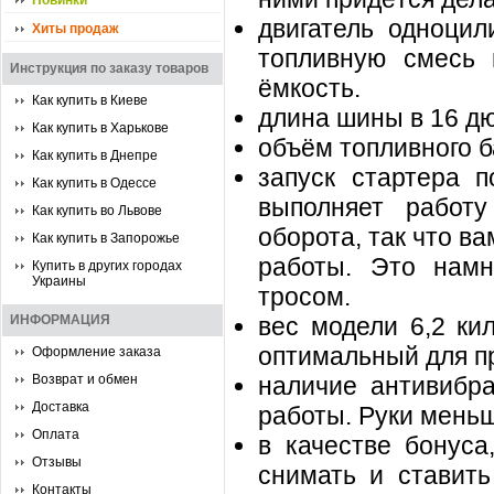
Новинки
двигатель одноцил
Хиты продаж
топливную смесь 
Инструкция по заказу товаров
ёмкость.
Как купить в Киеве
длина шины в 16 дю
Как купить в Харькове
объём топливного ба
Как купить в Днепре
запуск стартера п
Как купить в Одессе
выполняет работу
Как купить во Львове
оборота, так что в
Как купить в Запорожье
работы. Это намн
Купить в других городах
Украины
тросом.
ИНФОРМАЦИЯ
вес модели 6,2 ки
оптимальный для п
Оформление заказа
Возврат и обмен
наличие антивибр
Доставка
работы. Руки меньш
Оплата
в качестве бонуса
Отзывы
снимать и ставить
Контакты