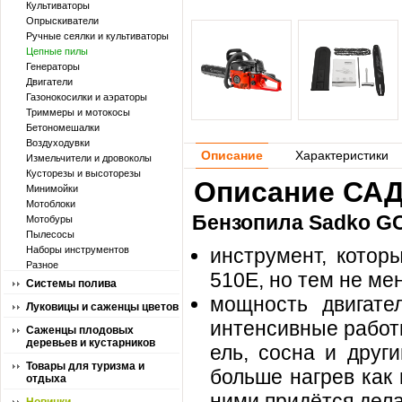
Культиваторы
Опрыскиватели
Ручные сеялки и культиваторы
Цепные пилы
Генераторы
Двигатели
Газонокосилки и аэраторы
Триммеры и мотокосы
Бетономешалки
Воздуходувки
Описание
Характеристики
Измельчители и дровоколы
Кусторезы и высоторезы
Описание САД
Минимойки
Мотоблоки
Бензопила Sadko G
Мотобуры
Пылесосы
Наборы инструментов
инструмент, котор
Разное
510E, но тем не ме
Системы полива
мощность двигател
Луковицы и саженцы цветов
интенсивные работы
Саженцы плодовых
деревьев и кустарников
ель, сосна и друг
Товары для туризма и
больше нагрев как 
отдыха
ними придётся дел