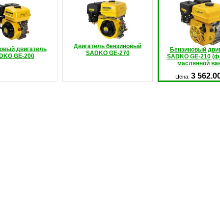
Двигатель бензиновый
овый двигатель
Бензиновый дви
SADKO GE-270
DKO GE-200
SADKO GE-210 (ф
маслянной ва
3 562.0
Цена: