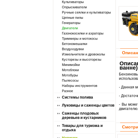
Культиваторы
Опрыскиватели
Ручные сеялки и культиваторы
Цепные пилы
Генераторы
Двигатели
Газонокосилки и аэраторы
Триммеры и мотокосы
Бетономешалки
Воздуходувки
Описан
Измельчители и дровоколы
Кусторезы и высоторезы
Описа
Минимойки
ванне)
Мотоблоки
Бензинов
Мотобуры
использов
Пылесосы
Наборы инструментов
- Данная 
Разное
- Достато
Системы полива
- Вы може
Луковицы и саженцы цветов
двигателю
Саженцы плодовых
деревьев и кустарников
Товары для туризма и
Смотри
отдыха