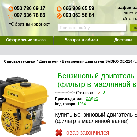
График р
050 786 69 17
066 909 65 59
пн-пт: 
097 636 78 86
093 063 58 84
сб,вс: 
«Обратный звонок»
Оформление заказа
Возврат и обмен
Доставка
/
Садовая техника
/
Двигатели
/
Бензиновый двигатель SADKO GE-210 (ф
Бензиновый двигател
(фильтр в маслянной в
Отзывов:
0
Производитель:
САДКО
Код товара:
1084
Купить Бензиновый двигатель
(фильтр в маслянной ванне) :
Товар закончился