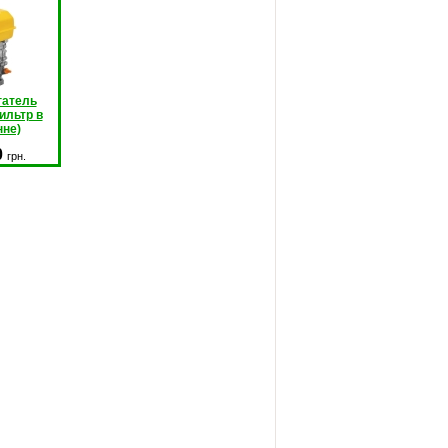
гатель
ильтр в
нне)
0
грн.