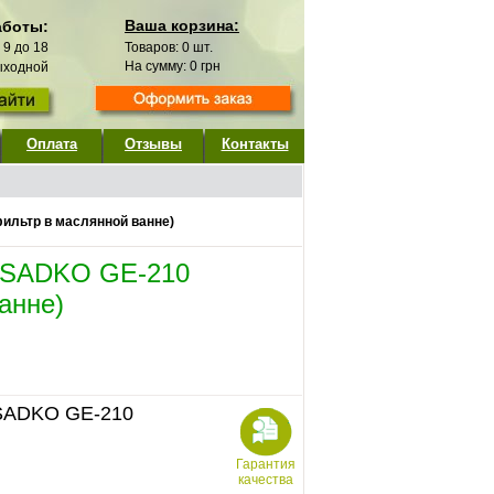
Ваша корзина:
аботы:
с 9 до 18
Товаров:
0
шт.
На сумму:
0
грн
выходной
Оплата
Отзывы
Контакты
ильтр в маслянной ванне)
ь SADKO GE-210
анне)
 SADKO GE-210
Гарантия
качества