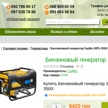
График р
050 786 69 17
066 909 65 59
пн-пт: 
097 636 78 86
093 063 58 84
сб,вс: 
«Обратный звонок»
Оформление заказа
Возврат и обмен
Доставка
/
Садовая техника
/
Генераторы
/
Бензиновый генератор Sadko GPS-3500
Бензиновый генератор
Отзывов:
0
Производитель:
САДКО
Код товара:
4795
Купить Бензиновый генератор 
3500:
Бензиновый генератор Sadko GPS-3500
5420 грн