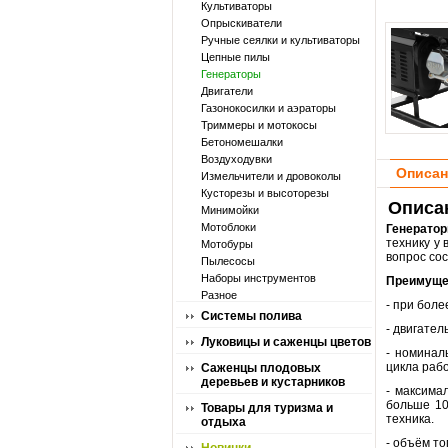
Культиваторы
Опрыскиватели
Ручные сеялки и культиваторы
Цепные пилы
Генераторы
Двигатели
Газонокосилки и аэраторы
Триммеры и мотокосы
Бетономешалки
Воздуходувки
Описан
Измельчители и дровоколы
Кусторезы и высоторезы
Описа
Минимойки
Мотоблоки
Генерато
технику у 
Мотобуры
вопрос сос
Пылесосы
Наборы инструментов
Преимущес
Разное
- при боле
Системы полива
- двигател
Луковицы и саженцы цветов
- номинал
цикла рабо
Саженцы плодовых
деревьев и кустарников
- максима
больше 10
Товары для туризма и
техника.
отдыха
- объём то