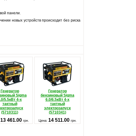
вой панели.
ючении новых устройств происходит без риска
Генератор
Генератор
зиновый Sigma
бензиновый Sigma
.0/5.5кВт 4-х
6.0/6.5кВт 4-х
тактный
тактный
лектрозапуск
электрозапуск
(5710311)
(5710341)
13 461.00
14 511.00
:
грн.
Цена:
грн.