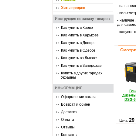
Новинки
- на панел
Хиты продаж
- вольтме
Инструкция по заказу товаров
- наличие
для самог
Как купить в Киеве
- запуск с
Как купить в Харькове
Как купить в Днепре
Смотри
Как купить в Одессе
Как купить во Львове
Как купить в Запорожье
Купить в других городах
Украины
ИНФОРМАЦИЯ
Ген
дизель
Оформление заказа
DSG-6
Возврат и обмен
Доставка
Оплата
29
Цена:
Отзывы
Контакты