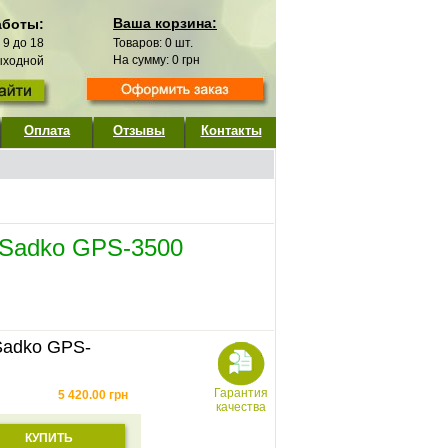
Ваша корзина:
аботы:
с 9 до 18
Товаров:
0
шт.
На сумму:
0
грн
выходной
Оплата
Отзывы
Контакты
 Sadko GPS-3500
Sadko GPS-
Гарантия
5 420.00
грн
качества
КУПИТЬ