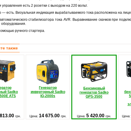
и управления есть 2 розетки с выходом на 220 вольт.
тр — есть. Визуальная индикация вырабатываемого тока расположена на лице
 автоматического стабилизатора тока AVR. Выравнивание скачков при подкл
о оборудования.
 помощью ручного стартера.
те также
ератор
Генератор
Бензиновый
ный Sadko
инверторный Sadko
бен
генератор Sadko
500E ATS
IG-2000s
5
GPS-3500
э
 813.00
14 675.00
5 420.00
грн.
Цена:
грн.
Цена:
грн.
Цена