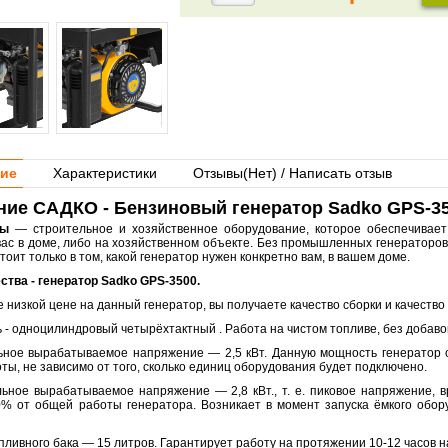
ие
Характеристики
Отзывы(
Нет
) / Написать отзыв
ние САДКО - Бензиновый генератор Sadko GPS-35
ры
— строительное и хозяйственное оборудование, которое обеспечивает
вас в доме, либо на хозяйственном объекте. Без промышленных генераторов 
тоит только в том, какой генератор нужен конкретно вам, в вашем доме.
тва - генератор Sadko GPS-3500.
е низкой цене на данный генератор, вы получаете качество сборки и качество
ь - одноцилиндровый четырёхтактный . Работа на чистом топливе, без добавок
ьное вырабатываемое напряжение — 2,5 кВт. Данную мощность генератор 
ты, не зависимо от того, сколько единиц оборудования будет подключено.
льное вырабатываемое напряжение — 2,8 кВт., т. е. пиковое напряжение, 
% от общей работы генератора. Возникает в момент запуска ёмкого обор
пливного бака — 15 литров. Гарантирует работу на протяжении 10-12 часов н