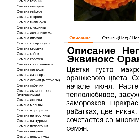
Семена газании
Семена гвоздики
Семена гейхеры
Семена георгин
Семена гибискуса
Семена глоксинии
Семена дельфиниума
Описание
Отзывы(
Нет
) / На
Семена ипомеи
Семена катарантуса
Описание He
Семена кермека
Семена кобеи
Эквинокс Ора
Семена колеуса
Семена колокольчиков
Цветки густо махр
Семена лаванды
Семена лаватеры
оранжевого цвета. С
Семена левкоя (маттиолы)
начале июня. Расте
Семена лобелии
Семена львиного зева
теплолюбивое, засух
(антирринума)
Семена люпина
заморозков. Прекрас
Семена мальвы
рабатках, цветниках
Семена маргаритки
Семена наперстянки
сочетается со многи
Семена настурции
Семена пеларгонии
семян.
Семена петунии
Семена подсолнуха