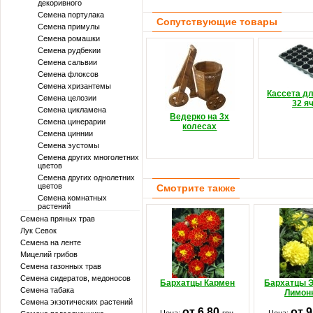
декоривного
Семена портулака
Сопутствующие товары
Семена примулы
Семена ромашки
Семена рудбекии
Семена сальвии
Семена флоксов
Семена хризантемы
Кассета д
Семена целозии
32 я
Семена цикламена
Ведерко на 3х
Семена цинерарии
колесах
Семена циннии
Семена эустомы
Семена других многолетних
цветов
Семена других однолетних
цветов
Смотрите также
Семена комнатных
растений
Семена пряных трав
Лук Севок
Семена на ленте
Мицелий грибов
Семена газонных трав
Семена сидератов, медоносов
Бархатцы Кармен
Бархатцы 
Семена табака
Лимон
Семена экзотических растений
от 6.80
от 