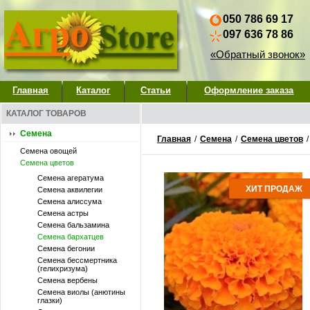
050 786 69 17
097 636 78 86
«Обратный звонок»
Главная
Каталог
Статьи
Оформление заказа
КАТАЛОГ ТОВАРОВ
Семена
Главная
/
Семена
/
Семена цветов
Семена овощей
Семена цветов
Семена агератума
ХИТ ПРОДАЖ
Семена аквилегии
Семена алиссума
Семена астры
Семена бальзамина
Семена бархатцев
Семена бегонии
Семена бессмертника
(гелихризума)
Семена вербены
Семена виолы (анютины
глазки)