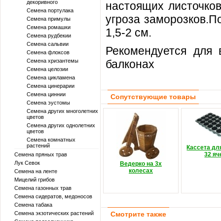
декоривного
настоящих листочков
Семена портулака
угроза заморозков.
По
Семена примулы
Семена ромашки
1,5-2 см.
Семена рудбекии
Семена сальвии
Рекомендуется для 
Семена флоксов
Семена хризантемы
балконах
Семена целозии
Семена цикламена
Семена цинерарии
Семена циннии
Сопутствующие товары
Семена эустомы
Семена других многолетних
цветов
Семена других однолетних
цветов
Семена комнатных
растений
Кассета дл
32 яч
Семена пряных трав
Лук Севок
Ведерко на 3х
колесах
Семена на ленте
Мицелий грибов
Семена газонных трав
Семена сидератов, медоносов
Семена табака
Семена экзотических растений
Смотрите также