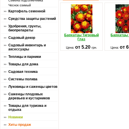
Семена подсолнечника
Чеснок озимый
Картофель семенной
Средства защиты растений
Удобрения, грунты,
биопрепараты
Бархатцы Тигровый
Бархатцы
Садовый декор
Глаз
Садовый инвентарь и
от 5.20
от 
Цена:
грн.
Цена:
аксессуары
Теплицы и парники
Товары для дома
Садовая техника
Системы полива
Луковицы и саженцы цветов
Саженцы плодовых
деревьев и кустарников
Товары для туризма и
отдыха
Новинки
Хиты продаж