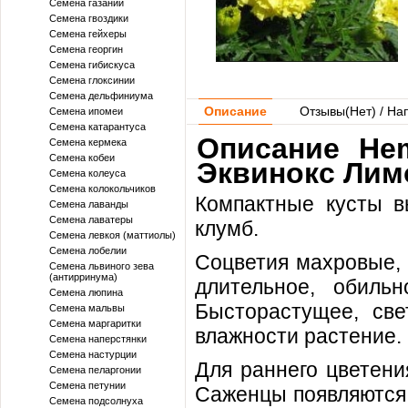
Семена газании
Семена гвоздики
Семена гейхеры
Семена георгин
Семена гибискуса
Семена глоксинии
Семена дельфиниума
Описание
Отзывы(
Нет
) / На
Семена ипомеи
Семена катарантуса
Описание He
Семена кермека
Семена кобеи
Эквинокс Лим
Семена колеуса
Семена колокольчиков
Компактные кусты в
Семена лаванды
Семена лаватеры
клумб.
Семена левкоя (маттиолы)
Семена лобелии
Соцветия махровые, 
Семена львиного зева
(антирринума)
длительное, обиль
Семена люпина
Бысторастущее, све
Семена мальвы
Семена маргаритки
влажности растение.
Семена наперстянки
Семена настурции
Для раннего цветени
Семена пеларгонии
Семена петунии
Саженцы появляются 
Семена подсолнуха