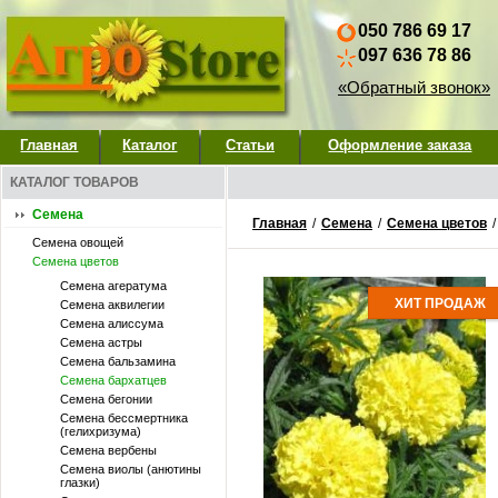
050 786 69 17
097 636 78 86
«Обратный звонок»
Главная
Каталог
Статьи
Оформление заказа
КАТАЛОГ ТОВАРОВ
Семена
Главная
/
Семена
/
Семена цветов
Семена овощей
Семена цветов
Семена агератума
ХИТ ПРОДАЖ
Семена аквилегии
Семена алиссума
Семена астры
Семена бальзамина
Семена бархатцев
Семена бегонии
Семена бессмертника
(гелихризума)
Семена вербены
Семена виолы (анютины
глазки)