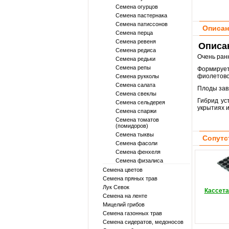
Семена огурцов
Семена пастернака
Семена патиссонов
Описан
Семена перца
Семена ревеня
Описан
Семена редиса
Очень ран
Семена редьки
Семена репы
Формируе
фиолетовог
Семена рукколы
Семена салата
Плоды зав
Семена свеклы
Гибрид ус
Семена сельдерея
укрытиях и
Семена спаржи
Семена томатов
(помидоров)
Семена тыквы
Сопутс
Семена фасоли
Семена фенхеля
Семена физалиса
Семена цветов
Семена пряных трав
Лук Севок
Кассета
Семена на ленте
Мицелий грибов
Семена газонных трав
Семена сидератов, медоносов