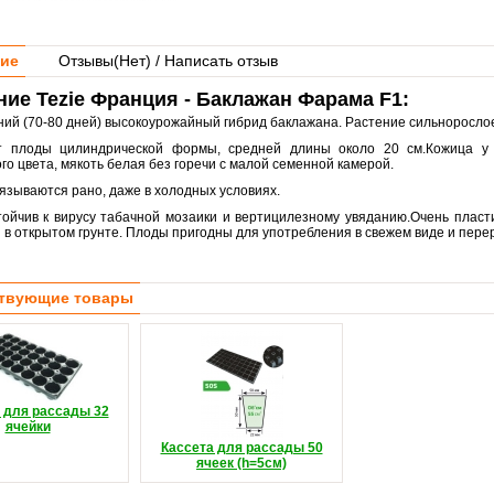
ие
Отзывы(
Нет
) / Написать отзыв
ие Tezie Франция - Баклажан Фарама F1:
ний (70-80 дней) высокоурожайный гибрид баклажана. Растение сильнорослое
т плоды цилиндрической формы, средней длины около 20 см.Кожица у 
о цвета, мякоть белая без горечи с малой семенной камерой.
язываются рано, даже в холодных условиях.
тойчив к вирусу табачной мозаики и вертицилезному увяданию.Очень плас
 в открытом грунте. Плоды пригодны для употребления в свежем виде и пере
твующие товары
 для рассады 32
ячейки
Кассета для рассады 50
ячеек (h=5см)