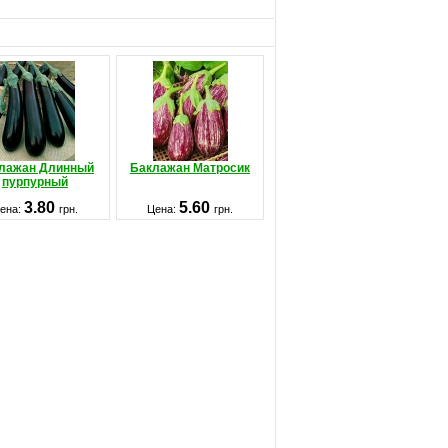
лажан Длинный
Баклажан Матросик
пурпурный
3.80
5.60
ена:
грн.
Цена:
грн.