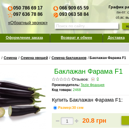
График р
050 786 69 17
066 909 65 59
пн-пт: 
097 636 78 86
093 063 58 84
сб,вс: 
«Обратный звонок»
Оформление заказа
Возврат и обмен
Доставка
/
Семена
/
Семена овощей
/
Семена баклажанов
/
Баклажан Фарама F1
Баклажан Фарама F1
Отзывов:
0
Производитель:
Tezie Франция
Код товара:
2468
Купить Баклажан Фарама F1:
Размер:30 сем
20.8 грн