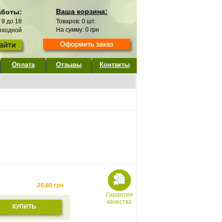
Ваша корзина:
аботы:
с 9 до 18
Товаров:
0
шт.
На сумму:
0
грн
выходной
Оплата
Отзывы
Контакты
20.80
грн
Гарантия
качества
КУПИТЬ