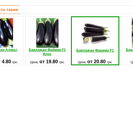
те также
ан Алмаз
Баклажан Фабина F1
Бак
Баклажан Фарама F1
Клоз
т 4.80
от 19.80
от 20.80
грн.
Цена:
грн.
Цена:
грн.
Ц