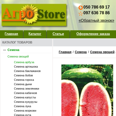
050 786 69 17
097 636 78 86
«Обратный звонок»
Главная
Каталог
Статьи
Оформление заказа
КАТАЛОГ ТОВАРОВ
Семена
Главная
/
Семена
/
Семена овощей
Семена овощей
Семена арбуза
Семена артишока
Семена баклажанов
Семена бобов
Семена гороха
Семена дыни
Семена земляники
Семена кабачков
Семена капусты
Семена кукурузы
Семена лука
Семена моркови
Семена нута