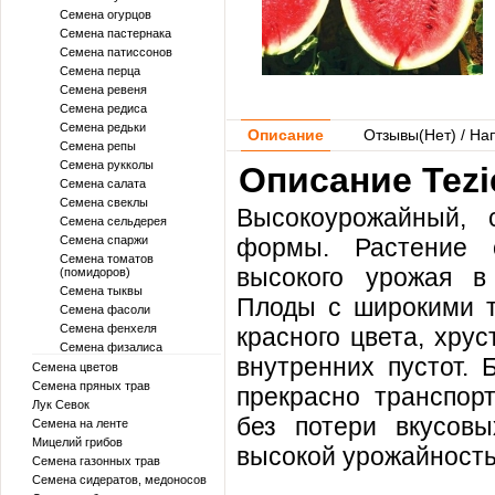
Семена огурцов
Семена пастернака
Семена патиссонов
Семена перца
Семена ревеня
Семена редиса
Семена редьки
Описание
Отзывы(
Нет
) / На
Семена репы
Семена рукколы
Описание Tezi
Семена салата
Семена свеклы
Высокоурожайный, 
Семена сельдерея
Семена спаржи
формы. Растение 
Семена томатов
высокого урожая в 
(помидоров)
Семена тыквы
Плоды с широкими т
Семена фасоли
Семена фенхеля
красного цвета, хру
Семена физалиса
внутренних пустот. 
Семена цветов
Семена пряных трав
прекрасно транспор
Лук Севок
без потери вкусовы
Семена на ленте
Мицелий грибов
высокой урожайност
Семена газонных трав
Семена сидератов, медоносов