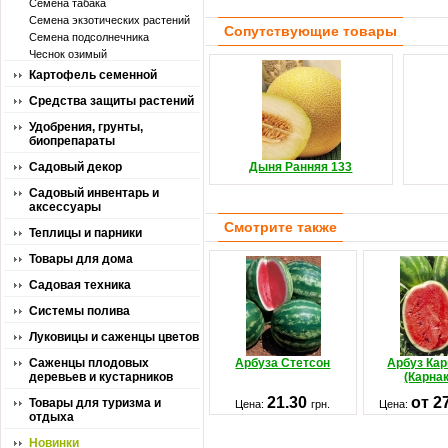
Семена табака
Семена экзотических растений
Сопутствующие товары
Семена подсолнечника
Чеснок озимый
Картофель семенной
Средства защиты растений
Удобрения, грунты,
биопрепараты
Садовый декор
Дыня Ранняя 133
Садовый инвентарь и
аксессуары
Смотрите также
Теплицы и парники
Товары для дома
Садовая техника
Системы полива
Луковицы и саженцы цветов
Саженцы плодовых
Арбуза Стетсон
Арбуз Кар
деревьев и кустарников
(Карнак
21.30
от 2
Товары для туризма и
Цена:
грн.
Цена:
отдыха
Новинки