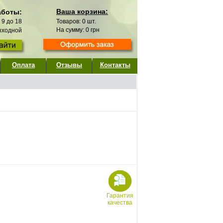
Ваша корзина:
аботы:
с 9 до 18
Товаров:
0
шт.
На сумму:
0
грн
выходной
Оплата
Отзывы
Контакты
Гарантия
качества