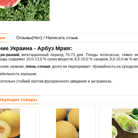
ие
Отзывы(
Нет
) / Написать отзыв
ие Украина - Арбуз Мрия:
не-ранний
, вегетационный период 70-73 дня. Плоды полосатые, темно зе
ды содержат 10,0-13,0 % сухих веществ, 8,5-10,0 % сахаров, 9,0-10,0 мг % в
асная, нежная,
очень сочная
, долго не перезревает. Урожайность на суходоле 
абельность хорошая.
сительно стойкий против фузариозного увядания и антракноза.
твующие товары