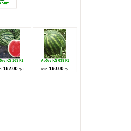
 5шт.
буз KS 163 F1
Арбуз KS 638 F1
162.00
160.00
а:
грн.
Цена:
грн.