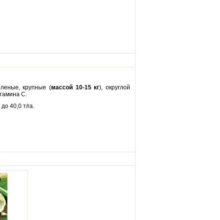
леные, крупные (
массой 10-15 кг
), округлой
итамина С.
до 40,0 т/га.