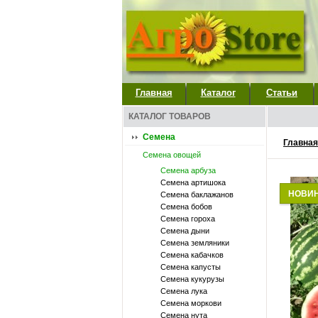
Главная
Каталог
Статьи
КАТАЛОГ ТОВАРОВ
Семена
Главная
Семена овощей
Семена арбуза
Семена артишока
НОВИ
Семена баклажанов
Семена бобов
Семена гороха
Семена дыни
Семена земляники
Семена кабачков
Семена капусты
Семена кукурузы
Семена лука
Семена моркови
Семена нута