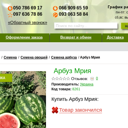
График р
050 786 69 17
066 909 65 59
пн-пт: 
097 636 78 86
093 063 58 84
сб,вс: 
«Обратный звонок»
Оформление заказа
Возврат и обмен
Доставка
/
Семена
/
Семена овощей
/
Семена арбуза
/
Арбуз Мрия
Арбуз Мрия
НКА
Отзывов:
0
Производитель:
Украина
Код товара:
8261
Купить Арбуз Мрия:
Товар закончился