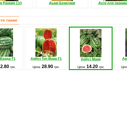
я Ранняя 133
Дыня Берегиня
Дуги для парника
те также
 Варда F1
Арбуз Топ Мара F1
Ар
Арбуз Мрия
22.80
28.90
14.20
грн.
Цена:
грн.
Цена:
грн.
Цен