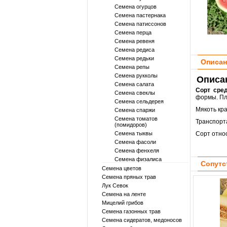
Семена огурцов
Семена пастернака
Семена патиссонов
Семена перца
Семена ревеня
Семена редиса
Семена редьки
Описан
Семена репы
Семена рукколы
Описан
Семена салата
Сорт сред
Семена свеклы
формы. Пло
Семена сельдерея
Мякоть кр
Семена спаржи
Семена томатов
Транспорт
(помидоров)
Семена тыквы
Сорт отно
Семена фасоли
Семена фенхеля
Семена физалиса
Сопутс
Семена цветов
Семена пряных трав
Лук Севок
Семена на ленте
Мицелий грибов
Семена газонных трав
Семена сидератов, медоносов