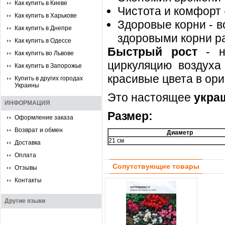
Как купить в Киеве
Чистота и комфорт 
Как купить в Харькове
Здоровые корни - в
Как купить в Днепре
здоровыми корни р
Как купить в Одессе
Быстрый рост
- на
Как купить во Львове
циркуляцию воздуха
Как купить в Запорожье
красивые цвета в ор
Купить в других городах
Украины
Это настоящее
укра
ИНФОРМАЦИЯ
Размер:
Оформление заказа
Возврат и обмен
Диаметр
21 см
Доставка
Оплата
Сопутствующие товары
Отзывы
Контакты
Другие языки