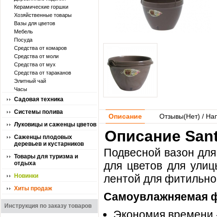
Керамические горшки
Хозяйственные товары
Вазы для цветов
Мебель
Посуда
Средства от комаров
Средства от моли
Средства от мух
Средства от тараканов
Элитный чай
Часы
Садовая техника
Системы полива
Описание
Отзывы(
Нет
) / На
Луковицы и саженцы цветов
Описание Sant
Саженцы плодовых
деревьев и кустарников
Подвесной вазон для
Товары для туризма и
для цветов для улиц
отдыха
Новинки
лентой для фитильног
Хиты продаж
Самоувлажняемая фи
Инструкция по заказу товаров
Экономия времени -