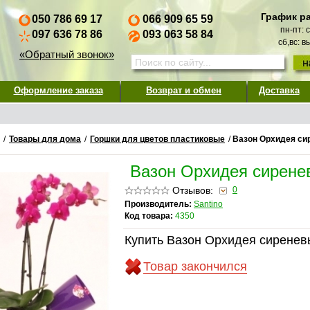
График р
050 786 69 17
066 909 65 59
пн-пт: 
097 636 78 86
093 063 58 84
сб,вс: 
«Обратный звонок»
Оформление заказа
Возврат и обмен
Доставка
/
Товары для дома
/
Горшки для цветов пластиковые
/
Вазон Орхидея си
Вазон Орхидея сирене
Отзывов:
0
Производитель:
Santino
Код товара:
4350
Купить Вазон Орхидея сиренев
Товар закончился