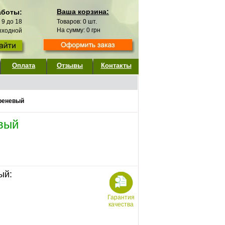
Ваша корзина:
аботы:
с 9 до 18
Товаров:
0
шт.
На сумму:
0
грн
выходной
Оплата
Отзывы
Контакты
реневый
вый
ый:
Гарантия
качества