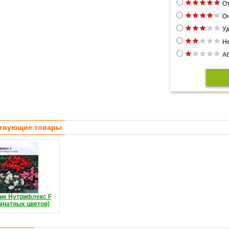
От
Оч
Уд
Н
Аб
твующие товары
ие Нутрифлекс F
мнатных цветов)