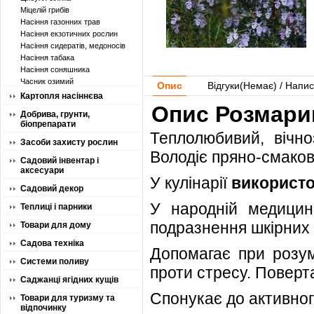
Міцелій грибів
Насіння газонних трав
Насіння екзотичних рослин
Насіння сидератів, медоносів
Насіння табака
Насіння соняшника
Часник озимий
Опис
Відгуки(
Немає
) / Напис
Картопля насіннєва
Опис Розмари
Добрива, грунти,
біопрепарати
Теплолюбивий, вічно
Засоби захисту рослин
Володіє пряно-смаков
Садовий інвентар і
аксесуари
У кулінарії
використ
Садовий декор
У народній медицині
Теплиці і парники
подразнення шкірних 
Товари для дому
Садова техніка
Допомагає при розум
Системи поливу
проти стресу. Поверта
Саджанці ягідних кущів
Спонукає до активног
Товари для туризму та
відпочинку