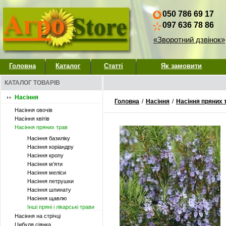
050 786 69 17
097 636 78 86
«Зворотний дзвінок»
Головна
Каталог
Статті
Як замовити
КАТАЛОГ ТОВАРІВ
Насіння
Головна
/
Насіння
/
Насіння пряних 
Насіння овочів
Насіння квітів
Насіння пряних трав
Насіння базиліку
Насіння коріандру
Насіння кропу
Насіння м'яти
Насіння меліси
Насіння петрушки
Насіння шпинату
Насіння щавлю
Інші пряні і лікарські трави
Насіння на стрічці
Цибуля сіянка