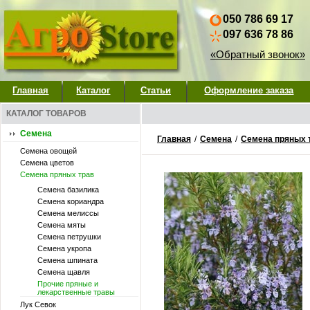
050 786 69 17
097 636 78 86
«Обратный звонок»
Главная
Каталог
Статьи
Оформление заказа
КАТАЛОГ ТОВАРОВ
Семена
Главная
/
Семена
/
Семена пряных 
Семена овощей
Семена цветов
Семена пряных трав
Семена базилика
Семена кориандра
Семена мелиссы
Семена мяты
Семена петрушки
Семена укропа
Семена шпината
Семена щавля
Прочие пряные и
лекарственные травы
Лук Севок