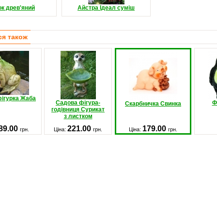
ок древ'яний
Айстра Ідеал суміш
ся також
ігурка Жаба
Садова фігура-
Ф
Скарбничка Свинка
годівниця Сурикат
з листком
89.00
221.00
179.00
грн.
Ціна:
грн.
Ціна:
грн.