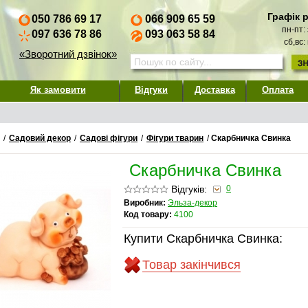
Графік 
050 786 69 17
066 909 65 59
пн-пт:
097 636 78 86
093 063 58 84
сб,вс:
«Зворотний дзвінок»
Як замовити
Відгуки
Доставка
Оплата
/
Садовий декор
/
Садові фігури
/
Фігури тварин
/
Скарбничка Свинка
Скарбничка Свинка
Відгуків:
0
Виробник:
Эльза-декор
Код товару:
4100
Купити Скарбничка Свинка:
Товар закінчився