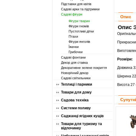
Підставки для квітів
Садові арки та підтримки
Садові фігури
Опис
Фігури тварин
Фігури гномів
Опис Э
Пустотливі дітки
Оригіналь
Птахи
Фігури янголів
Прекрасний
Їжачки
Виготовлен
Грибочки
Садові фонтани
Розміри:
Декор для ставка
Довжина 3
Декоративне зелене покриття
Новорічний декор
Ширина 22
Садові світильники
Теплиці і парники
Висота 27
Товари для дому
Супутн
Садова техніка
Системи поливу
Саджанці ягідних кущів
Товари для туризму та
відпочинку