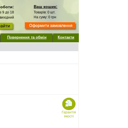
Ваш кошик:
роботи:
 з 9 до 18
Товарів:
0
шт.
На суму:
0
грн
 вихідний
Повернення та обмін
Контакти
Гарантія
якості