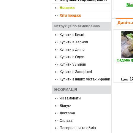
Цибулини і саджанці квітів
Віз
Новинки
Хіти продаж
Дивіть
Інструкція по замовленню
Купити в Києві
Купити в Харкові
Купити в Дніпрі
Купити в Одесі
Садова ф
Купити у Львові
Купити в Запоріжжі
1
Купити в інших містах України
Ціна:
ІНФОРМАЦІЯ
Як замовити
Відгуки
Доставка
Оплата
Повернення та обмін