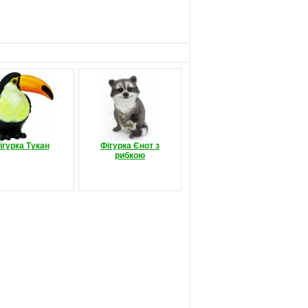
ігурка Тукан
Фігурка Єнот з
рибкою