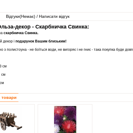
Відгуки(
Немає
) / Написати відгук
льза-декор - Скарбничка Свинка:
на
скарбничка Свинка.
 декор і
подарунок Вашим близьким!
о з полистоуна - не боїться води, не вигоряє і не гниє - така покупка буде довг
3 см
 см
 см
і товари