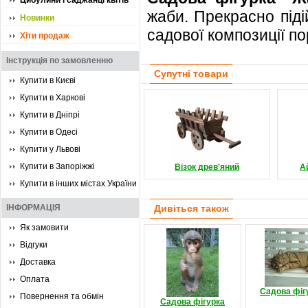
Цибулини і саджанці квітів
жаби. Прекрасно під
Новинки
садової композиції п
Хіти продаж
Інструкція по замовленню
Супутні товари
Купити в Києві
Купити в Харкові
Купити в Дніпрі
Купити в Одесі
Купити у Львові
Купити в Запоріжжі
Візок древ'яний
А
Купити в інших містах України
ІНФОРМАЦІЯ
Дивіться також
Як замовити
Відгуки
Доставка
Оплата
Садова фігу
Повернення та обмін
Садова фігурка