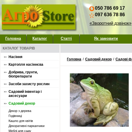
050 786 69 17
097 636 78 86
«Зворотний дзвінок»
Головна
Каталог
Статті
Як замовити
КАТАЛОГ ТОВАРІВ
Насіння
Головна
/
Садовий декор
/
Садові ф
Картопля насіннєва
Добрива, грунти,
біопрепарати
Засоби захисту рослин
Садовий інвентар і
аксесуари
Садовий декор
Декор з дерева
Годівниці
Кашпо для квітів
Декоративні парканчики
Меблі для саду