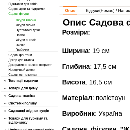
Підставки для квітів
Садові арки та підтримки
Опис
Відгуки(
Немає
) / Напис
Садові фігури
Опис Садова ф
Фігури тварин
Фігури гномів
Пустотливі дітки
Розміри:
Птахи
Фігури янголів
Їжачки
Ширина
: 19 см
Грибочки
Садові фонтани
Декор для ставка
Глибина
: 17,5 см
Декоративне зелене покриття
Новорічний декор
Садові світильники
Висота
: 16,5 см
Теплиці і парники
Товари для дому
Садова техніка
Матеріал
: полістоун
Системи поливу
Саджанці ягідних кущів
Виробник
: Україна
Товари для туризму та
відпочинку
Садова фігурка "Ж