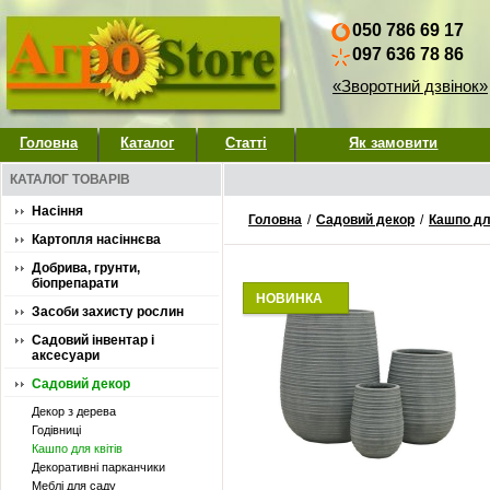
050 786 69 17
097 636 78 86
«Зворотний дзвінок»
Головна
Каталог
Статті
Як замовити
КАТАЛОГ ТОВАРІВ
Насіння
Головна
/
Садовий декор
/
Кашпо для
Картопля насіннєва
Добрива, грунти,
біопрепарати
НОВИНКА
Засоби захисту рослин
Садовий інвентар і
аксесуари
Садовий декор
Декор з дерева
Годівниці
Кашпо для квітів
Декоративні парканчики
Меблі для саду