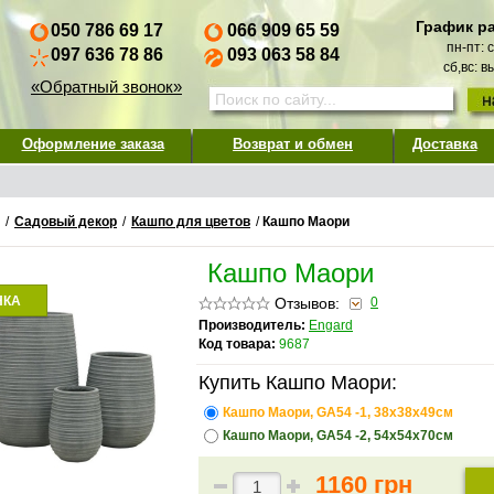
График р
050 786 69 17
066 909 65 59
пн-пт: 
097 636 78 86
093 063 58 84
сб,вс: 
«Обратный звонок»
Оформление заказа
Возврат и обмен
Доставка
/
Садовый декор
/
Кашпо для цветов
/
Кашпо Маори
Кашпо Маори
НКА
Отзывов:
0
Производитель:
Engard
Код товара:
9687
Купить Кашпо Маори:
Кашпо Маори, GA54 -1, 38х38х49см
Кашпо Маори, GA54 -2, 54х54х70см
1160 грн