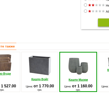
Н
Аб
те также
по Вуди
Кашпо Войт
Кашпо Маори
 1 527.00
от 1 770.00
от 1 160.00
Цена:
Цена:
Цена
грн.
грн.
грн.