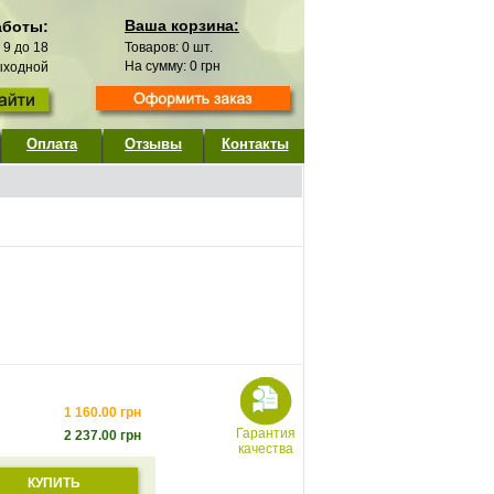
Ваша корзина:
аботы:
с 9 до 18
Товаров:
0
шт.
На сумму:
0
грн
выходной
Оплата
Отзывы
Контакты
1 160.00
грн
Гарантия
2 237.00
грн
качества
КУПИТЬ