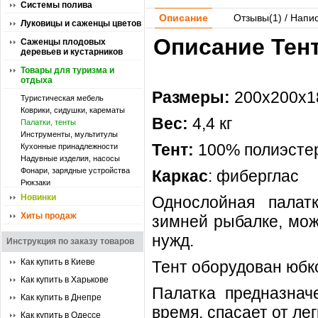
Системы полива
Описание
Отзывы(
1
) / Напи
Луковицы и саженцы цветов
Описание Тент 
Саженцы плодовых
деревьев и кустарников
Товары для туризма и
отдыха
Размеры:
200x200x1
Туристическая мебель
Коврики, сидушки, карематы
Вес:
4,4 кг
Палатки, тенты
Инструменты, мультитулы
Тент:
100% полиэстер
Кухонные принадлежности
Надувные изделия, насосы
Фонари, зарядные устройства
Каркас
: фиберглас
Рюкзаки
Новинки
Однослойная палат
Хиты продаж
зимней рыбалке, мож
нужд.
Инструкция по заказу товаров
Как купить в Киеве
Тент оборудован юбк
Как купить в Харькове
Палатка предназнач
Как купить в Днепре
время, спасает от лег
Как купить в Одессе