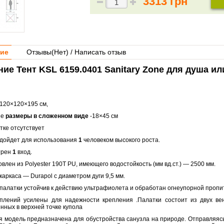
3313 грн
ие
Отзывы(
Нет
) / Написать отзыв
ие Тент KSL 6159.0401 Sanitary Zone для душа ил
120×120×195 см,
ые
размеры в сложенном виде
-18×45 см
тке отсутствует
дойдет для использования
1
человеком высокого роста.
трен
1
вход.
овлен из Polyester 190T PU, имеющего водостойкость (мм вд.ст.) — 2500 мм.
аркаса — Durapol с диаметром дуги 9,5 мм.
палатки устойчив к действию ультрафиолета и обработан огнеупорной пропит
плений усилены для надежности крепления .Палатки состоит из двух ве
нных в верхней точке купола
 модель предназначена для обустройства санузла на природе. Отправляясь 