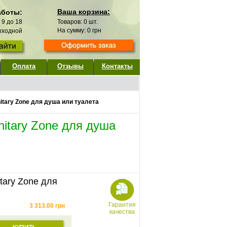
Ваша корзина:
аботы:
с 9 до 18
Товаров:
0
шт.
На сумму:
0
грн
выходной
Оплата
Отзывы
Контакты
itary Zone для душа или туалета
nitary Zone для душа
tary Zone для
Гарантия
3 313.00
грн
качества