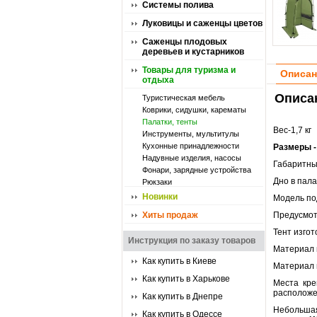
Системы полива
Луковицы и саженцы цветов
Саженцы плодовых
деревьев и кустарников
Товары для туризма и
Описан
отдыха
Описан
Туристическая мебель
Коврики, сидушки, карематы
Палатки, тенты
Вес-1,7 кг
Инструменты, мультитулы
Кухонные принадлежности
Размеры -
Надувные изделия, насосы
Габаритн
Фонари, зарядные устройства
Дно в пала
Рюкзаки
Новинки
Модель по
Хиты продаж
Предусмо
Тент изгот
Инструкция по заказу товаров
Материал к
Как купить в Киеве
Материал 
Как купить в Харькове
Места кре
расположе
Как купить в Днепре
Небольшая
Как купить в Одессе