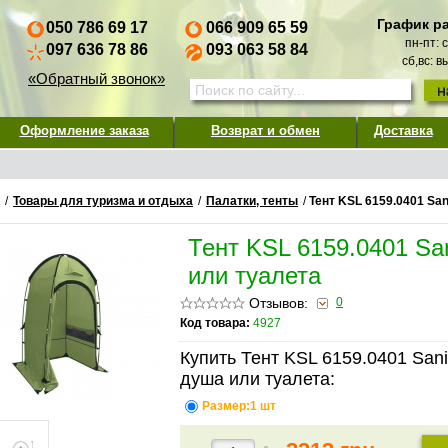
График р
050 786 69 17
066 909 65 59
пн-пт: 
097 636 78 86
093 063 58 84
сб,вс: 
«Обратный звонок»
Оформление заказа
Возврат и обмен
Доставка
/
Товары для туризма и отдыха
/
Палатки, тенты
/
Тент KSL 6159.0401 San
Тент KSL 6159.0401 Sa
или туалета
Отзывов:
0
Код товара:
4927
Купить Тент KSL 6159.0401 Sani
душа или туалета:
Размер:1 шт