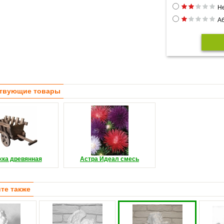
Н
Аб
твующие товары
жка древянная
Астра Идеал смесь
те также