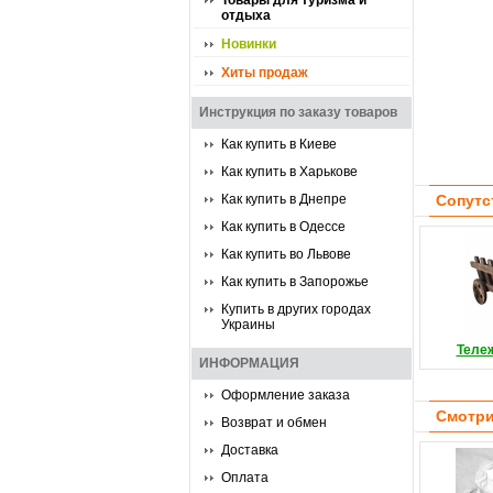
Товары для туризма и
отдыха
Новинки
Хиты продаж
Инструкция по заказу товаров
Как купить в Киеве
Как купить в Харькове
Как купить в Днепре
Сопутс
Как купить в Одессе
Как купить во Львове
Как купить в Запорожье
Купить в других городах
Украины
Теле
ИНФОРМАЦИЯ
Оформление заказа
Смотри
Возврат и обмен
Доставка
Оплата