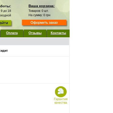
Ваша корзина:
аботы:
с 9 до 18
Товаров:
0
шт.
На сумму:
0
грн
выходной
Оплата
Отзывы
Контакты
сидит
Гарантия
качества