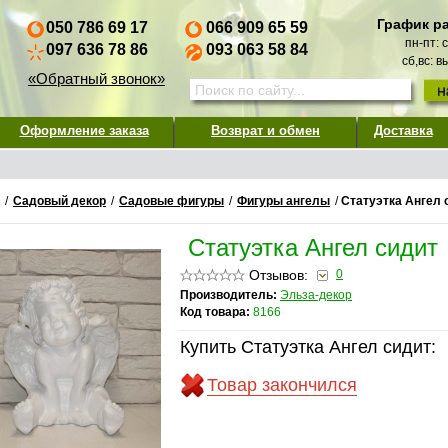
График р
050 786 69 17
066 909 65 59
пн-пт: 
097 636 78 86
093 063 58 84
сб,вс: 
«Обратный звонок»
Оформление заказа
Возврат и обмен
Доставка
/
Садовый декор
/
Садовые фигуры
/
Фигуры ангелы
/
Статуэтка Ангел 
Статуэтка Ангел сидит
Отзывов:
0
Производитель:
Эльза-декор
Код товара:
8166
Купить Статуэтка Ангел сидит:
Товар закончился