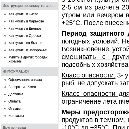
2-5 см из расчета 2
Инструкция по заказу товаров
утром или вечером в
Как купить в Киеве
+25°С. После внесени
Как купить в Харькове
Как купить в Днепре
Период защитного 
Как купить в Одессе
погодных условий. Н
Как купить во Львове
Возникновение усто
Как купить в Запорожье
смешивать с други
Купить в других городах
Украины
подсобных хозяйства
ИНФОРМАЦИЯ
Класс опасности:
3- 
Оформление заказа
рыб, не допускать за
Возврат и обмен
Класс опасности дл
Доставка
ограничение лета пче
Оплата
Отзывы
Меры предосторожн
Контакты
продуктов в темном,
-10°С до +35°С. При
Другие языки