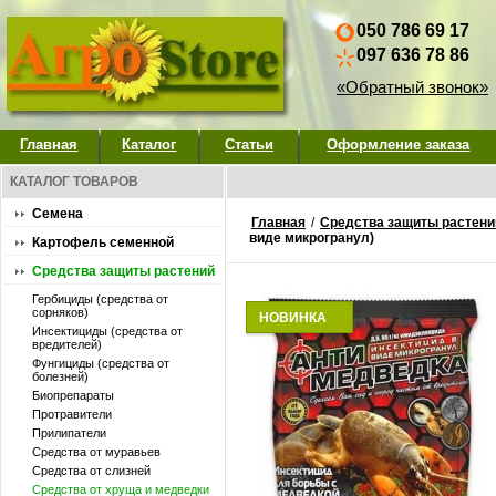
050 786 69 17
097 636 78 86
«Обратный звонок»
Главная
Каталог
Статьи
Оформление заказа
КАТАЛОГ ТОВАРОВ
Семена
Главная
/
Средства защиты растени
виде микрогранул)
Картофель семенной
Средства защиты растений
Гербициды (средства от
сорняков)
НОВИНКА
Инсектициды (средства от
вредителей)
Фунгициды (средства от
болезней)
Биопрепараты
Протравители
Прилипатели
Средства от муравьев
Средства от слизней
Средства от хруща и медведки