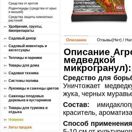
Средства от кротов
Родентициды (средства от крыс
и мышей)
Средства защиты комнатных
растений
Удобрения, грунты,
биопрепараты
Садовый декор
Описание
Отзывы(
Нет
) / На
Садовый инвентарь и
Описание Агр
аксессуары
медведкой
Теплицы и парники
микрогранул):
Товары для дома
Садовая техника
Средство для борь
Системы полива
Уничтожает медведку
Луковицы и саженцы цветов
жука, черных муравь
Саженцы плодовых
деревьев и кустарников
Состав:
имидаклопр
Товары для туризма и
краситель, ароматиза
отдыха
Новинки
Способ применения
Хиты продаж
5-10 см от культурно