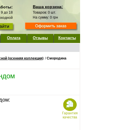
Ваша корзина:
аботы:
с 9 до 18
Товаров:
0
шт.
На сумму:
0
грн
выходной
Оплата
Отзывы
Контакты
ной (осенняя коллекция)
/
Смородина
ндом
дом:
Гарантия
качества