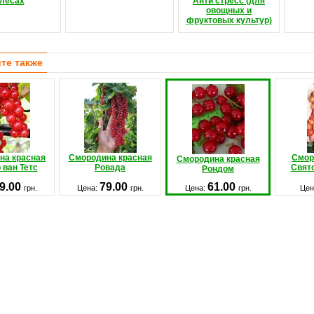
лесах
Анти стресс (для
овощных и
фруктовых культур)
те также
на красная
Смородина красная
Смор
Смородина красная
 ван Тетс
Ровада
Свят
Рондом
9.00
79.00
61.00
грн.
Цена:
грн.
Цена:
грн.
Цен