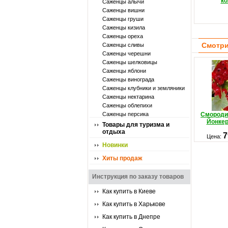
ко
Саженцы алычи
Саженцы вишни
Саженцы груши
Саженцы кизила
Саженцы ореха
Смотри
Саженцы сливы
Саженцы черешни
Саженцы шелковицы
Саженцы яблони
Саженцы винограда
Саженцы клубники и земляники
Саженцы нектарина
Саженцы облепихи
Саженцы персика
Смороди
Йонкер
Товары для туризма и
отдыха
7
Цена:
Новинки
Хиты продаж
Инструкция по заказу товаров
Как купить в Киеве
Как купить в Харькове
Как купить в Днепре