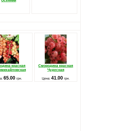
Осенний
одина красная
Смородина красная
омихайловская
Чудесная
65.00
41.00
а:
грн.
Цена:
грн.