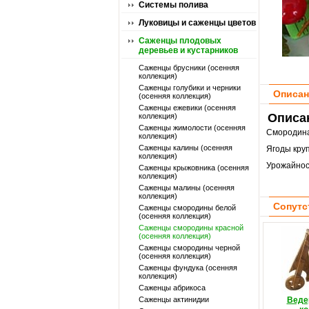
Системы полива
Луковицы и саженцы цветов
Саженцы плодовых
деревьев и кустарников
Саженцы брусники (осенняя
коллекция)
Саженцы голубики и черники
Описан
(осенняя коллекция)
Саженцы ежевики (осенняя
Описа
коллекция)
Саженцы жимолости (осенняя
Смородин
коллекция)
Саженцы калины (осенняя
Ягоды круп
коллекция)
Урожайнос
Саженцы крыжовника (осенняя
коллекция)
Саженцы малины (осенняя
коллекция)
Сопутс
Саженцы смородины белой
(осенняя коллекция)
Саженцы смородины красной
(осенняя коллекция)
Саженцы смородины черной
(осенняя коллекция)
Саженцы фундука (осенняя
коллекция)
Саженцы абрикоса
Саженцы актинидии
Веде