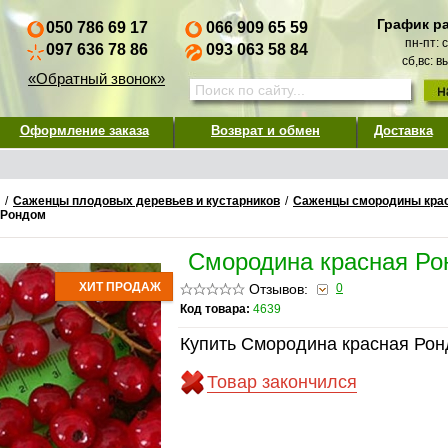
График р
050 786 69 17
066 909 65 59
пн-пт: 
097 636 78 86
093 063 58 84
сб,вс: 
«Обратный звонок»
Оформление заказа
Возврат и обмен
Доставка
/
Саженцы плодовых деревьев и кустарников
/
Саженцы смородины крас
 Рондом
Смородина красная Ро
ХИТ ПРОДАЖ
Отзывов:
0
Код товара:
4639
Купить Смородина красная Рон
Товар закончился