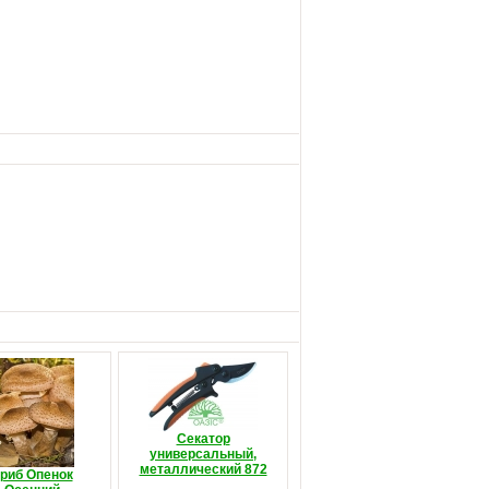
Секатор
универсальный,
металлический 872
риб Опенок