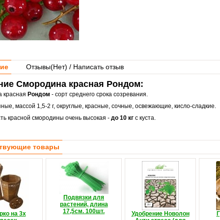
ие
Отзывы(
Нет
) / Написать отзыв
ние Смородина красная Рондом:
а красная
Рондом
- сорт среднего срока созревания.
ные, массой 1,5-2 г, округлые, красные, сочные, освежающие, кисло-сладкие.
ть красной смородины очень высокая -
до 10 кг
с куста.
твующие товары
Подвязки для
растений, длина
17,5см. 100шт.
рко на 3х
Удобрение Новолон
Г