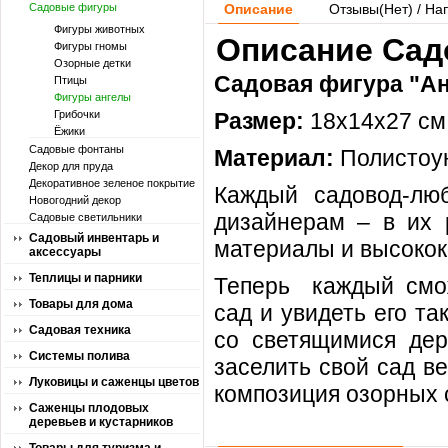
Садовые фигуры
Описание
Отзывы(
Нет
) / На
Фигуры животных
Описание Сад
Фигуры гномы
Озорные детки
Садовая фигура "Ан
Птицы
Фигуры ангелы
Грибочки
Размер:
18х14х27 см
Ёжики
Садовые фонтаны
Материал:
Полистоу
Декор для пруда
Декоративное зеленое покрытие
Каждый садовод-лю
Новогодний декор
дизайнерам – в их 
Садовые светильники
Садовый инвентарь и
материалы и высокок
аксессуары
Теплицы и парники
Теперь каждый смож
Товары для дома
сад и увидеть его та
Садовая техника
со светящимися дер
Системы полива
заселить свой сад в
Луковицы и саженцы цветов
композиция озорных с
Саженцы плодовых
деревьев и кустарников