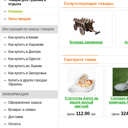
Товары для туризма и
Сопутствующие товары
отдыха
Новинки
Хиты продаж
Инструкция по заказу товаров
Как купить в Киеве
Тележка древянная
А
Как купить в Харькове
Как купить в Днепре
Как купить в Одессе
Смотрите также
Как купить во Львове
Как купить в Запорожье
Купить в других городах
Украины
ИНФОРМАЦИЯ
Статуэтка Ангел на
Садовая ф
крыле малый
кормушка 
Оформление заказа
цветной
Возврат и обмен
112.00
32
Цена:
грн.
Цена:
Доставка
Оплата