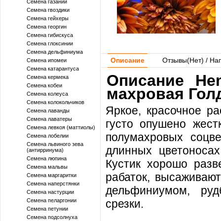
Семена газании
Семена гвоздики
Семена гейхеры
Семена георгин
Семена гибискуса
Семена глоксинии
Семена дельфиниума
Описание
Отзывы(
Нет
) / На
Семена ипомеи
Семена катарантуса
Описание He
Семена кермека
Семена кобеи
махровая Гол
Семена колеуса
Семена колокольчиков
Яркое, красочное р
Семена лаванды
Семена лаватеры
густо опушено жест
Семена левкоя (маттиолы)
полумахровых соцве
Семена лобелии
Семена львиного зева
длинных цветоносах
(антирринума)
Семена люпина
Кустик хорошо разв
Семена мальвы
рабаток, высаживают
Семена маргаритки
Семена наперстянки
дельфиниумом, руд
Семена настурции
Семена пеларгонии
срезки.
Семена петунии
Семена подсолнуха