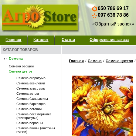
050 786 69 17
097 636 78 86
«Обратный звонок»
Главная
Каталог
Статьи
Оформление заказа
КАТАЛОГ ТОВАРОВ
Семена
Главная
/
Семена
/
Семена цветов
Семена овощей
Семена цветов
Семена агератума
Семена аквилегии
Семена алиссума
Семена астры
Семена бальзамина
Семена бархатцев
Семена бегонии
Семена бессмертника
(гелихризума)
Семена вербены
Семена виолы (анютины
глазки)