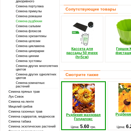
декоривного
Семена портулака
Сопутствующие товары
Семена примулы
Семена ромашки
Семена рудбекии
Семена сальвии
Семена флоксов
Семена хризантемы
Семена целозии
Семена цикламена
Кассета для
Горшок 
Семена цинерарии
рассады 50 ячеек
фисташ
Семена циннии
(h=5см)
Семена эустомы
Семена других многолетних
цветов
Смотрите также
Семена других однолетних
цветов
Семена комнатных
растений
Семена пряных трав
Лук Севок
Семена на ленте
Мицелий грибов
Семена газонных трав
Рудбеки
Рудбекия махровая
Семена сидератов, медоносов
Голдилокс
Семена табака
5.60
6
Семена экзотических растений
Цена:
грн.
Цена: