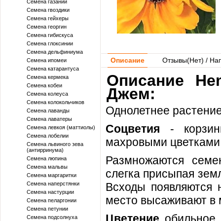
Семена газании
Семена гвоздики
Семена гейхеры
Семена георгин
Семена гибискуса
Семена глоксинии
Семена дельфиниума
Описание
Отзывы(
Нет
) / На
Семена ипомеи
Семена катарантуса
Описание He
Семена кермека
Семена кобеи
Джем:
Семена колеуса
Семена колокольчиков
Однолетнее растени
Семена лаванды
Семена лаватеры
Соцветия
- корзи
Семена левкоя (маттиолы)
Семена лобелии
махровыми цветками
Семена львиного зева
(антирринума)
Размножаются семе
Семена люпина
Семена мальвы
слегка присыпая земл
Семена маргаритки
Семена наперстянки
Всходы появляются н
Семена настурции
место высаживают в 
Семена пеларгонии
Семена петунии
Цветение
обильное,
Семена подсолнуха