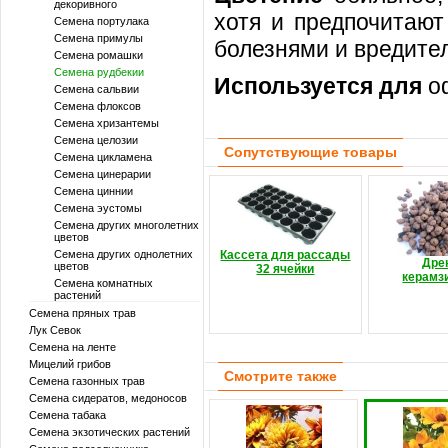
декоривного
хотя и предпочитают
Семена портулака
Семена примулы
болезнями и вредите
Семена ромашки
Семена рудбекии
Используется для
oф
Семена сальвии
Семена флоксов
Семена хризантемы
Семена целозии
Сопутствующие товары
Семена цикламена
Семена цинерарии
Семена циннии
Семена эустомы
Семена других многолетних
цветов
Семена других однолетних
Кассета для рассады
Дре
цветов
32 ячейки
керамз
Семена комнатных
растений
Семена пряных трав
Лук Севок
Семена на ленте
Мицелий грибов
Смотрите также
Семена газонных трав
Семена сидератов, медоносов
Семена табака
Семена экзотических растений