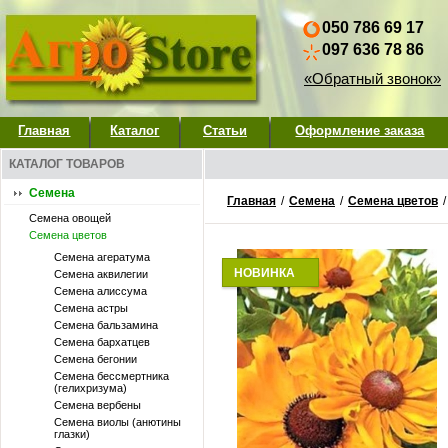
050 786 69 17
097 636 78 86
«Обратный звонок»
Главная
Каталог
Статьи
Оформление заказа
КАТАЛОГ ТОВАРОВ
Семена
Главная
/
Семена
/
Семена цветов
Семена овощей
Семена цветов
Семена агератума
НОВИНКА
Семена аквилегии
Семена алиссума
Семена астры
Семена бальзамина
Семена бархатцев
Семена бегонии
Семена бессмертника
(гелихризума)
Семена вербены
Семена виолы (анютины
глазки)