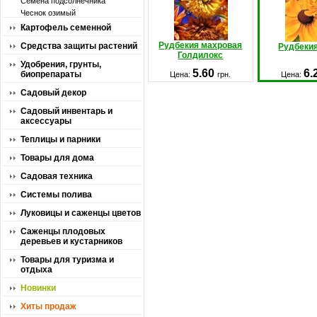
Семена подсолнечника
Чеснок озимый
Картофель семенной
Рудбекия махровая
Средства защиты растений
Рудбеки
Голдилокс
Удобрения, грунты,
5.60
6.
биопрепараты
Цена:
грн.
Цена:
Садовый декор
Садовый инвентарь и
аксессуары
Теплицы и парники
Товары для дома
Садовая техника
Системы полива
Луковицы и саженцы цветов
Саженцы плодовых
деревьев и кустарников
Товары для туризма и
отдыха
Новинки
Хиты продаж