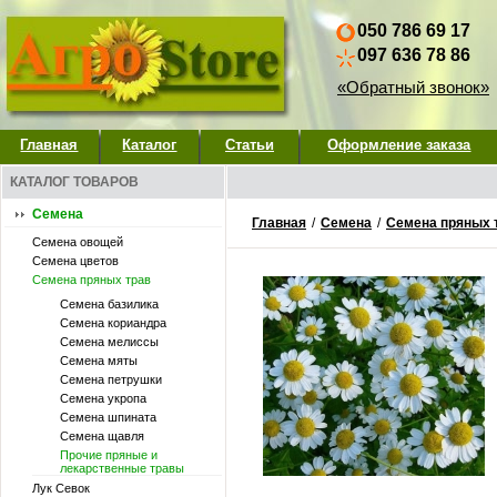
050 786 69 17
097 636 78 86
«Обратный звонок»
Главная
Каталог
Статьи
Оформление заказа
КАТАЛОГ ТОВАРОВ
Семена
Главная
/
Семена
/
Семена пряных 
Семена овощей
Семена цветов
Семена пряных трав
Семена базилика
Семена кориандра
Семена мелиссы
Семена мяты
Семена петрушки
Семена укропа
Семена шпината
Семена щавля
Прочие пряные и
лекарственные травы
Лук Севок