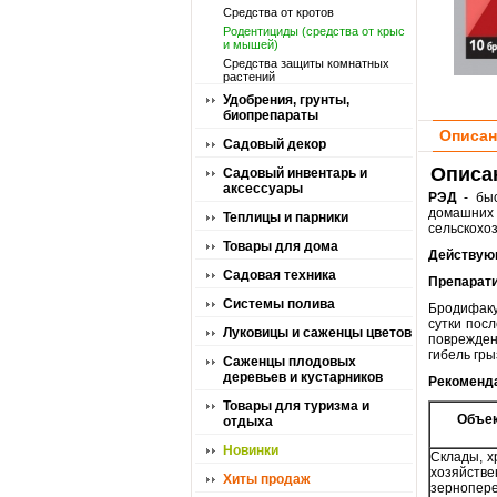
Средства от кротов
Родентициды (средства от крыс
и мышей)
Средства защиты комнатных
растений
Удобрения, грунты,
биопрепараты
Описан
Садовый декор
Описа
Садовый инвентарь и
аксессуары
РЭД
- быс
домашних
Теплицы и парники
сельскохо
Товары для дома
Действую
Садовая техника
Препарати
Системы полива
Бродифаку
сутки пос
Луковицы и саженцы цветов
поврежден
гибель гры
Саженцы плодовых
деревьев и кустарников
Рекоменда
Товары для туризма и
Объек
отдыха
Новинки
Склады, х
хозяйс
Хиты продаж
зерно