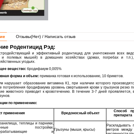
ие
Отзывы(
Нет
) / Написать отзыв
ние Родентицид Рэд:
тродействующий и эффективный родентицид для уничтожения всех видов
 и полевых мышей) в домашних хозяйствах (домах, погребах и т.п.),
зяйственных угодьях.
щее вещество:
бродифакум 0,005%
вная форма и объем:
приманка готовая к использованию, 10 брикетов.
м нарушает образование витамина К1, при наличии которого производятс
ле потребления бродифакума уровень свертывания крови у грызунов резко 
ие животного приводит к кровотечению. В течение 3-7 дней проявляется,
зунов.
ции по применению:
Способ пр
т применения
Вредоносный объект
препарата
ранилища, теплицы и парники,
Раскладывать 
твенные постройки,
Грызуны (мыши, крысы)
метров между 
перерабатывающие и
численности гр