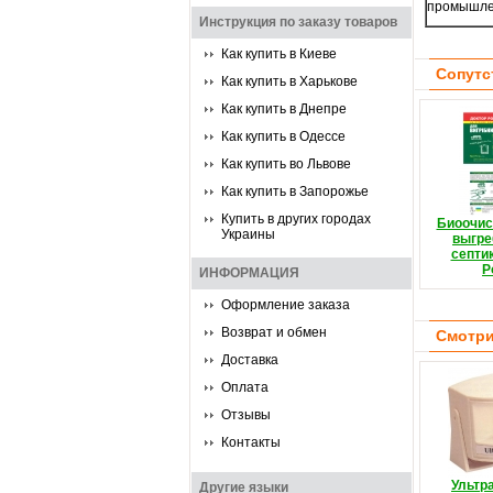
промышле
Инструкция по заказу товаров
Как купить в Киеве
Сопутс
Как купить в Харькове
Как купить в Днепре
Как купить в Одессе
Как купить во Львове
Как купить в Запорожье
Купить в других городах
Биоочис
Украины
выгре
септи
Р
ИНФОРМАЦИЯ
Оформление заказа
Возврат и обмен
Смотри
Доставка
Оплата
Отзывы
Контакты
Ультр
Другие языки