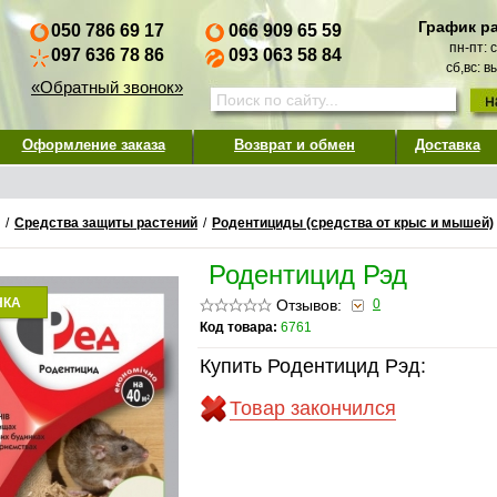
График р
050 786 69 17
066 909 65 59
пн-пт: 
097 636 78 86
093 063 58 84
сб,вс: 
«Обратный звонок»
Оформление заказа
Возврат и обмен
Доставка
/
Средства защиты растений
/
Родентициды (средства от крыс и мышей)
Родентицид Рэд
НКА
Отзывов:
0
Код товара:
6761
Купить Родентицид Рэд:
Товар закончился