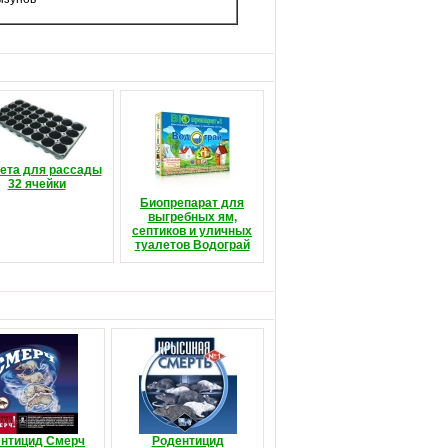
ета для рассады
32 ячейки
Биопрепарат для
выгребных ям,
септиков и уличных
туалетов Водограй
нтицид Смерч
Родентицид