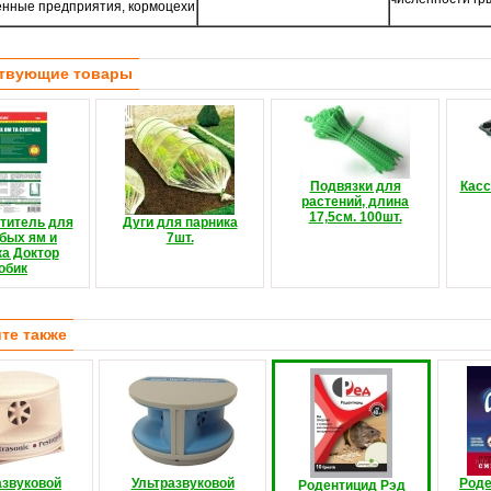
нные предприятия, кормоцехи
твующие товары
Подвязки для
Касс
растений, длина
17,5см. 100шт.
титель для
Дуги для парника
бых ям и
7шт.
ка Доктор
обик
те также
азвуковой
Ультразвуковой
Роде
Родентицид Рэд