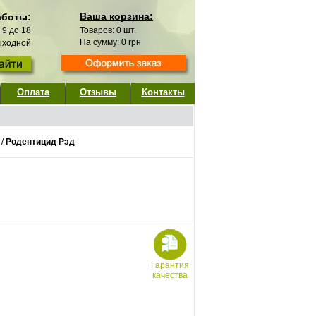
Ваша корзина:
аботы:
с 9 до 18
Товаров:
0
шт.
На сумму:
0
грн
выходной
Оплата
Отзывы
Контакты
/
Родентицид Рэд
Гарантия
качества