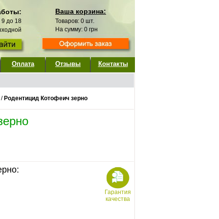
Ваша корзина:
аботы:
с 9 до 18
Товаров:
0
шт.
На сумму:
0
грн
выходной
Оплата
Отзывы
Контакты
/
Родентицид Котофеич зерно
зерно
ерно:
Гарантия
качества