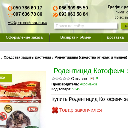
График р
050 786 69 17
066 909 65 59
пн-пт: 
097 636 78 86
093 063 58 84
сб,вс: 
«Обратный звонок»
Оформление заказа
Возврат и обмен
Доставка
/
Средства защиты растений
/
Родентициды (средства от крыс и мышей)
Родентицид Котофеич 
НКА
Отзывов:
0
Производитель:
Агромакси
Код товара:
9249
Купить Родентицид Котофеич з
Товар закончился