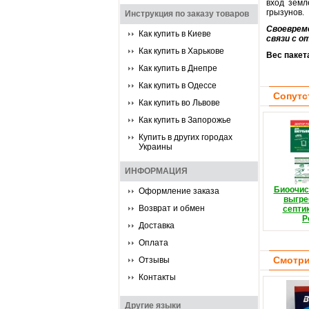
вход земл
грызунов.
Инструкция по заказу товаров
Своевреме
Как купить в Киеве
связи с о
Как купить в Харькове
Вес пакет
Как купить в Днепре
Как купить в Одессе
Сопутс
Как купить во Львове
Как купить в Запорожье
Купить в других городах
Украины
ИНФОРМАЦИЯ
Биоочис
Оформление заказа
выгре
Возврат и обмен
септи
Р
Доставка
Оплата
Смотри
Отзывы
Контакты
Другие языки