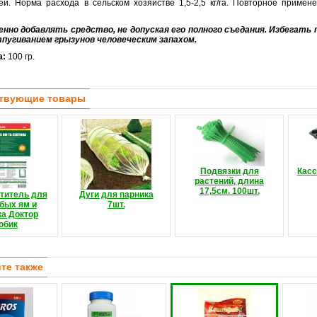
ей. Норма расхода в сельском хозяйстве 1,5-2,5 кг/га. Повторное приме
нно добавлять средство, не допуская его полного съедания. Избегать 
тпугиванием грызунов человеческим запахом.
а:
100 гр.
твующие товары
Подвязки для
Касс
растений, длина
17,5см. 100шт.
титель для
Дуги для парника
бых ям и
7шт.
ка Доктор
обик
те также