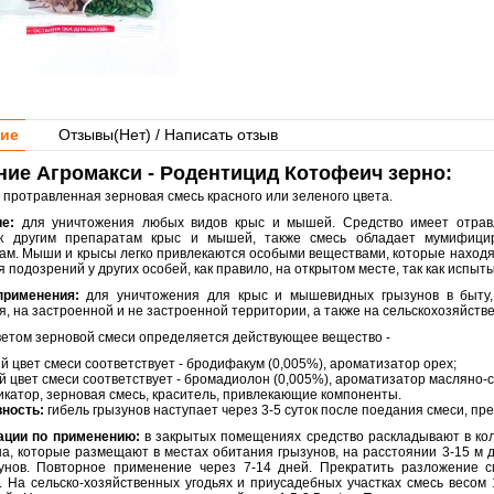
ие
Отзывы(
Нет
) / Написать отзыв
ние Агромакси - Родентицид Котофеич зерно:
протравленная зерновая смесь красного или зеленого цвета.
е:
для уничтожения любых видов крыс и мышей. Средство имеет отрав
" к другим препаратам крыс и мышей, также смесь обладает мумифиц
ам. Мыши и крысы легко привлекаются особыми веществами, которые находятс
 подозрений у других особей, как правило, на открытом месте, так как испыт
применения:
для уничтожения для крыс и мышевидных грызунов в быту,
, на застроенной и не застроенной территории, а также на сельскохозяйстве
ветом зерновой смеси определяется действующее вещество -
й цвет смеси соответствует - бродифакум (0,005%), ароматизатор орех;
й цвет смеси соответствует - бромадиолон (0,005%), ароматизатор масляно-
катор, зерновая смесь, краситель, привлекающие компоненты.
ность:
гибель грызунов наступает через 3-5 суток после поедания смеси, п
ации по применению:
в закрытых помещениях средство раскладывают в кол
а, которые размещают в местах обитания грызунов, на расстоянии 3-15 м др
унов. Повторное применение через 7-14 дней. Прекратить разложение с
. На сельско-хозяйственных угодьях и приусадебных участках смесь весом 