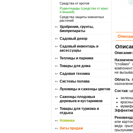
Средства от кротов
Родентициды (средства от крыс
и мышей)
Средства защиты комнатных
растений
Удобрения, грунты,
биопрепараты
Описан
Садовый декор
Описа
Садовый инвентарь и
аксессуары
Описание:
Теплицы и парники
Назначени
"стойких
Товары для дома
компонент
не вызывая
Садовая техника
Область 
Системы полива
назначения
Луковицы и саженцы цветов
Состав:
ц
Саженцы плодовых
зелены
деревьев и кустарников
красны
мумифи
Товары для туризма и
Эффектив
отдыха
Рекоменд
Новинки
или картон
вида грыз
Хиты продаж
грызунами