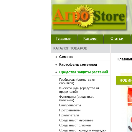
Главная
Каталог
Статьи
КАТАЛОГ ТОВАРОВ
Семена
Главная
Картофель семенной
Средства защиты растений
Гербициды (средства от
НОВИ
сорняков)
Инсектициды (средства от
вредителей)
Фунгициды (средства от
болезней)
Биопрепараты
Протравители
Прилипатели
Средства от муравьев
Средства от слизней
Средства от хруща и медведки