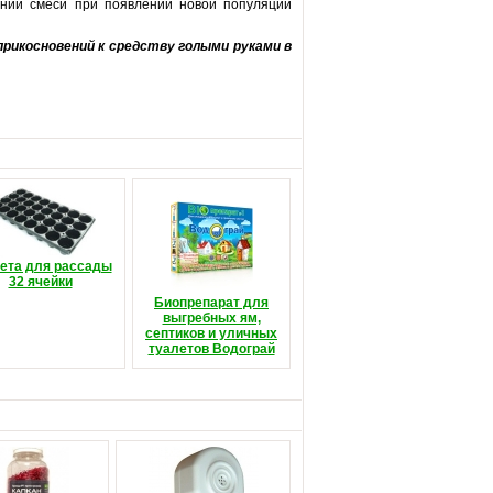
нении смеси при появлении новой популяции
прикосновений к средству голыми руками в
ета для рассады
32 ячейки
Биопрепарат для
выгребных ям,
септиков и уличных
туалетов Водограй