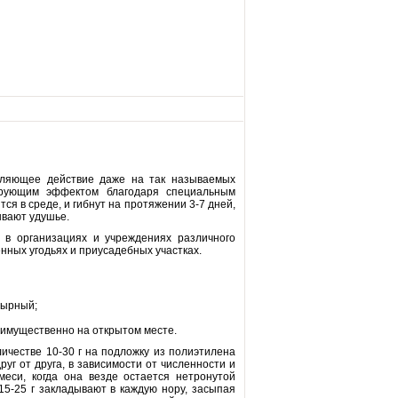
ляющее действие даже на так называемых
ирующим эффектом благодаря специальным
я в среде, и гибнут на протяжении 3-7 дней,
ывают удушье.
 в организациях и учреждениях различного
нных угодьях и приусадебных участках.
сырный;
реимущественно на открытом месте.
ичестве 10-30 г на подложку из полиэтилена
уг от друга, в зависимости от численности и
меси, когда она везде остается нетронутой
15-25 г закладывают в каждую нору, засыпая