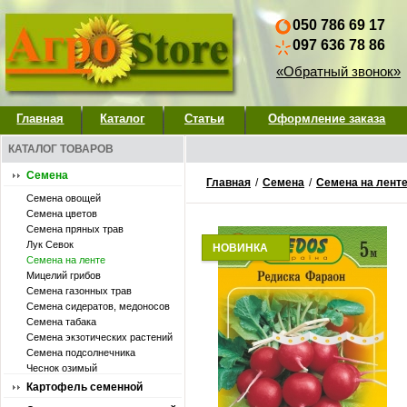
050 786 69 17
097 636 78 86
«Обратный звонок»
Главная
Каталог
Статьи
Оформление заказа
КАТАЛОГ ТОВАРОВ
Семена
Главная
/
Семена
/
Семена на лент
Семена овощей
Семена цветов
Семена пряных трав
Лук Севок
НОВИНКА
Семена на ленте
Мицелий грибов
Семена газонных трав
Семена сидератов, медоносов
Семена табака
Семена экзотических растений
Семена подсолнечника
Чеснок озимый
Картофель семенной