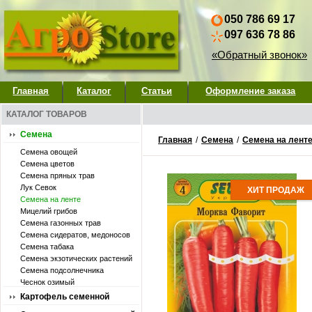
050 786 69 17
097 636 78 86
«Обратный звонок»
Главная
Каталог
Статьи
Оформление заказа
КАТАЛОГ ТОВАРОВ
Семена
Главная
/
Семена
/
Семена на лент
Семена овощей
Семена цветов
Семена пряных трав
Лук Севок
ХИТ ПРОДАЖ
Семена на ленте
Мицелий грибов
Семена газонных трав
Семена сидератов, медоносов
Семена табака
Семена экзотических растений
Семена подсолнечника
Чеснок озимый
Картофель семенной