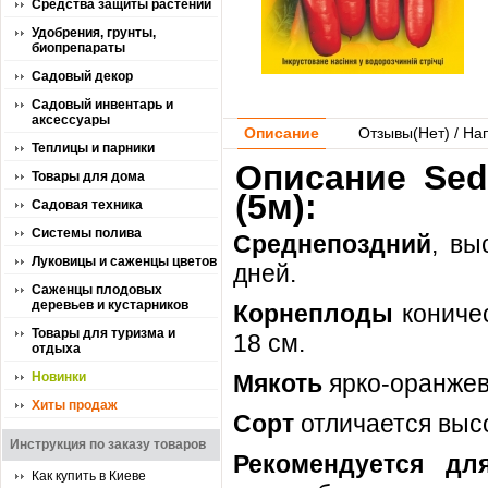
Средства защиты растений
Удобрения, грунты,
биопрепараты
Садовый декор
Садовый инвентарь и
аксессуары
Описание
Отзывы(
Нет
) / На
Теплицы и парники
Описание Sed
Товары для дома
(5м):
Садовая техника
Системы полива
Среднепоздний
, вы
Луковицы и саженцы цветов
дней.
Саженцы плодовых
деревьев и кустарников
Корнеплоды
кониче
Товары для туризма и
18 см.
отдыха
Новинки
Мякоть
ярко-оранжев
Хиты продаж
Сорт
отличается выс
Инструкция по заказу товаров
Рекомендуется дл
Как купить в Киеве