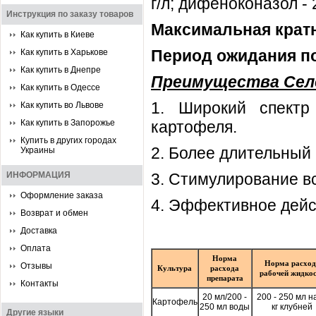
г/л; дифеноконазол - 2
Инструкция по заказу товаров
Maкcимaльнaя кpaт
Как купить в Киеве
Период ожидания по
Как купить в Харькове
Как купить в Днепре
Преимущества Сел
Как купить в Одессе
1. Широкий спектр
Как купить во Львове
Как купить в Запорожье
картофеля.
Купить в других городах
2. Более длительный 
Украины
ИНФОРМАЦИЯ
3. Стимулирование в
Оформление заказа
4. Эффективное дейс
Возврат и обмен
Доставка
Оплата
Hopмa
Hopмa pacxoд
Отзывы
Культура
pacxoдa
paбoчeй жидкo
пpeпapaтa
Контакты
20 мл/200 -
200 - 250 мл н
Картофель
250 мл воды
кг клубней
Другие языки