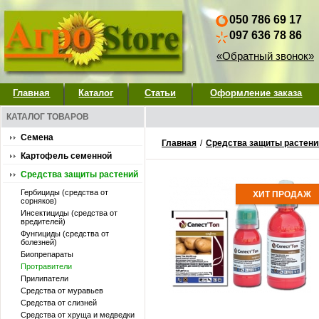
050 786 69 17
097 636 78 86
«Обратный звонок»
Главная
Каталог
Статьи
Оформление заказа
КАТАЛОГ ТОВАРОВ
Семена
Главная
/
Средства защиты растени
Картофель семенной
Средства защиты растений
Гербициды (средства от
ХИТ ПРОДАЖ
сорняков)
Инсектициды (средства от
вредителей)
Фунгициды (средства от
болезней)
Биопрепараты
Протравители
Прилипатели
Средства от муравьев
Средства от слизней
Средства от хруща и медведки