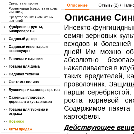
Средства от кротов
Описание
Отзывы(
2
) / Напи
Родентициды (средства от крыс
и мышей)
Описание Синг
Средства защиты комнатных
растений
Инсекто-фунгицидн
Удобрения, грунты,
биопрепараты
семян зерновых куль
Садовый декор
всходов и болезней
Садовый инвентарь и
дней! Им можно об
аксессуары
абсолютно безопа
Теплицы и парники
накапливается в клу
Товары для дома
Садовая техника
таких вредителей, к
Системы полива
проволочник. Защища
Луковицы и саженцы цветов
парши серебристой, 
Саженцы плодовых
роста корневой си
деревьев и кустарников
Содержимое пакета 
Товары для туризма и
отдыха
картофеля.
Новинки
Действующее вещ
Хиты продаж