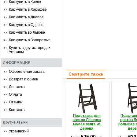
Как купить в Киеве
Как купить в Харькове
Как купить в Днепре
Как купить в Одессе
Как купить во Львове
Как купить в Запорожье
Купить в других городах
Украины
ИНФОРМАЦИЯ
Оформление заказа
Смотрите также
Возврат и обмен
Доставка
Оплата
Отзывы
Контакты
Подставка для
Подстав
цветов Лесенка
цветов Л
Другие языки
малая венге из
большая в
дерева
дере
Украинский
525.00
623