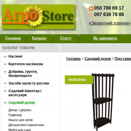
050 786 69 17
097 636 78 86
«Зворотний дзвінок»
Головна
Каталог
Статті
Як замовити
КАТАЛОГ ТОВАРІВ
Насіння
Головна
/
Садовий декор
/
Підставки
Картопля насіннєва
Добрива, грунти,
біопрепарати
НОВИНКА
Засоби захисту рослин
Садовий інвентар і
аксесуари
Садовий декор
Декор з дерева
Годівниці
Кашпо для квітів
Декоративні парканчики
Меблі для саду