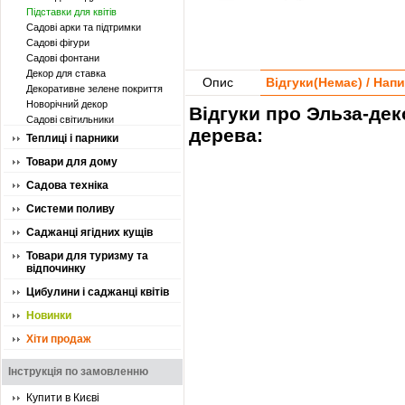
Підставки для квітів
Садові арки та підтримки
Садові фігури
Садові фонтани
Декор для ставка
Опис
Відгуки(
Немає
) / Нап
Декоративне зелене покриття
Новорічний декор
Відгуки про Эльза-деко
Садові світильники
дерева:
Теплиці і парники
Товари для дому
Садова техніка
Системи поливу
Саджанці ягідних кущів
Товари для туризму та
відпочинку
Цибулини і саджанці квітів
Новинки
Хіти продаж
Інструкція по замовленню
Купити в Києві