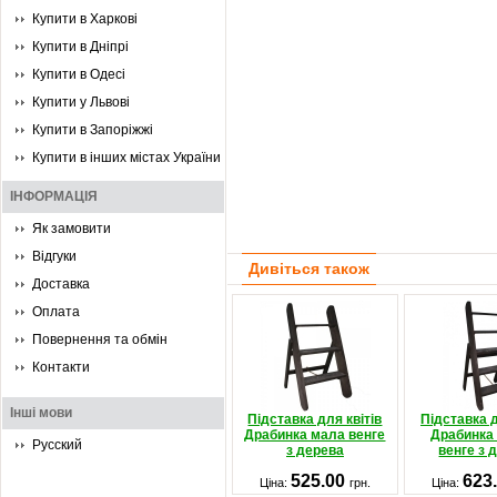
Купити в Харкові
Купити в Дніпрі
Купити в Одесі
Купити у Львові
Купити в Запоріжжі
Купити в інших містах України
ІНФОРМАЦІЯ
Як замовити
Відгуки
Дивіться також
Доставка
Оплата
Повернення та обмін
Контакти
Інші мови
Підставка для квітів
Підставка д
Драбинка мала венге
Драбинка
Русский
з дерева
венге з 
525.00
623
Ціна:
грн.
Ціна: