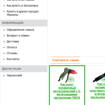
Как купить в Запорожье
Купить в других городах
Украины
ИНФОРМАЦИЯ
Оформление заказа
Возврат и обмен
Доставка
Оплата
Отзывы
Контакты
Смотрите также
Другие языки
Украинский
Пист
Пистолет
полив
поливочный
пластмасс
металлический с 3-
ю функ
мя функциями
распылен
распыления 78035