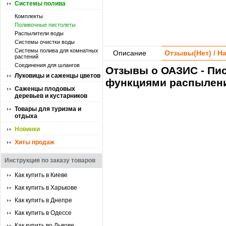
Системы полива
Комплекты
Поливочные пистолеты
Распылители воды
Системы очистки воды
Системы полива для комнатных
Описание
Отзывы(
Нет
) / 
растений
Соединения для шлангов
Отзывы о ОАЗИС - Пис
Луковицы и саженцы цветов
функциями распылени
Саженцы плодовых
деревьев и кустарников
Товары для туризма и
отдыха
Новинки
Хиты продаж
Инструкция по заказу товаров
Как купить в Киеве
Как купить в Харькове
Как купить в Днепре
Как купить в Одессе
Как купить во Львове