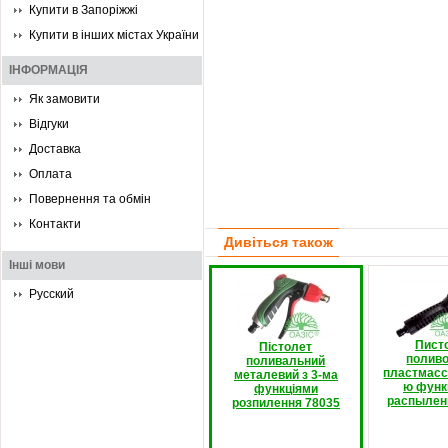
Купити в Запоріжжі
Купити в інших містах України
ІНФОРМАЦІЯ
Як замовити
Відгуки
Доставка
Оплата
Повернення та обмін
Контакти
Дивіться також
Інші мови
Русский
Пист
Пістолет
полив
поливальний
пластмасс
металевий з 3-ма
ю функ
функціями
распылен
розпилення 78035