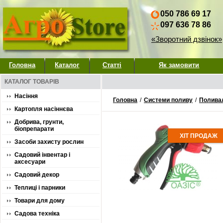
050 786 69 17
097 636 78 86
«Зворотний дзвінок»
Головна
Каталог
Статті
Як замовити
КАТАЛОГ ТОВАРІВ
Насіння
Головна
/
Системи поливу
/
Поливал
Картопля насіннєва
Добрива, грунти,
біопрепарати
ХІТ ПРОДАЖ
Засоби захисту рослин
Садовий інвентар і
аксесуари
Садовий декор
Теплиці і парники
Товари для дому
Садова техніка