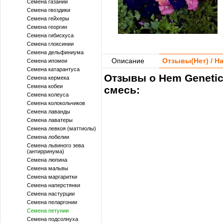
Семена газании
Семена гвоздики
Семена гейхеры
Семена георгин
Семена гибискуса
Семена глоксинии
Семена дельфиниума
Описание
Отзывы(
Нет
) / 
Семена ипомеи
Семена катарантуса
Отзывы о Hem Genetic
Семена кермека
Семена кобеи
смесь:
Семена колеуса
Семена колокольчиков
Семена лаванды
Семена лаватеры
Семена левкоя (маттиолы)
Семена лобелии
Семена львиного зева
(антирринума)
Семена люпина
Семена мальвы
Семена маргаритки
Семена наперстянки
Семена настурции
Семена пеларгонии
Семена петунии
Семена подсолнуха