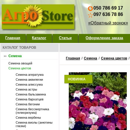
050 786 69 17
097 636 78 86
«Обратный звонок»
Главная
Каталог
Статьи
Оформление заказа
КАТАЛОГ ТОВАРОВ
Семена
Главная
/
Семена
/
Семена цветов
Семена овощей
Семена цветов
Семена агератума
НОВИНКА
Семена аквилегии
Семена алиссума
Семена астры
Семена бальзамина
Семена бархатцев
Семена бегонии
Семена бессмертника
(гелихризума)
Семена вербены
Семена виолы (анютины
глазки)