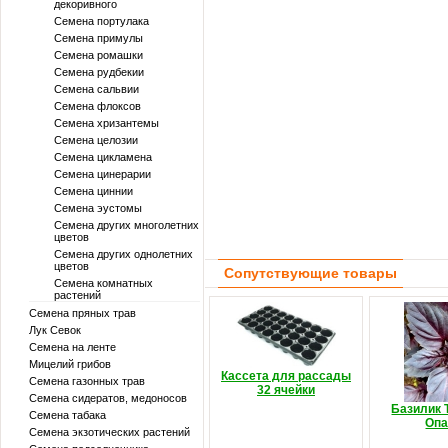
декоривного
Семена портулака
Семена примулы
Семена ромашки
Семена рудбекии
Семена сальвии
Семена флоксов
Семена хризантемы
Семена целозии
Семена цикламена
Семена цинерарии
Семена циннии
Семена эустомы
Семена других многолетних
цветов
Семена других однолетних
цветов
Сопутствующие товары
Семена комнатных
растений
Семена пряных трав
Лук Севок
Семена на ленте
Мицелий грибов
Кассета для рассады
Семена газонных трав
32 ячейки
Семена сидератов, медоносов
Базилик
Семена табака
Оп
Семена экзотических растений