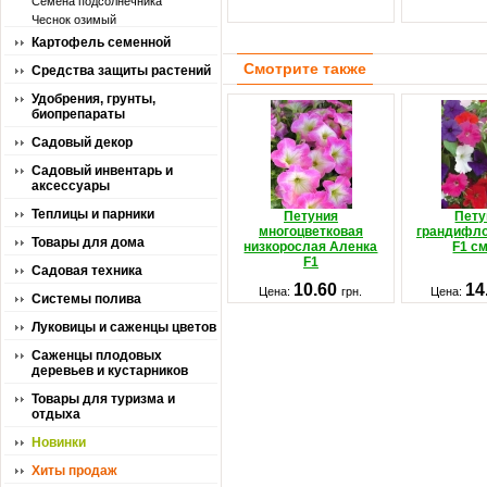
Семена подсолнечника
Чеснок озимый
Картофель семенной
Смотрите также
Средства защиты растений
Удобрения, грунты,
биопрепараты
Садовый декор
Садовый инвентарь и
аксессуары
Теплицы и парники
Петуния
Пету
многоцветковая
грандифло
Товары для дома
низкорослая Аленка
F1 с
F1
Садовая техника
10.60
14
Цена:
грн.
Цена:
Системы полива
Луковицы и саженцы цветов
Саженцы плодовых
деревьев и кустарников
Товары для туризма и
отдыха
Новинки
Хиты продаж