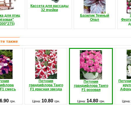
Кассета для рассады
32 ячейки
а для птиц
Базилик Темный
ёзовая"
Опал
Ферт
*300*275)
д
те также
туния
Петуния
Петуни
Петуния
тифлора
грандифлора Танго
круп
грандифлора Танго
F1 смесь
F1 красная звезда
Афрод
F1 розовая
6.90
10.80
14.80
грн.
Цена:
грн.
Цена:
грн.
Цена