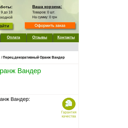
Ваша корзина:
аботы:
с 9 до 18
Товаров:
0
шт.
На сумму:
0
грн
выходной
Оплата
Отзывы
Контакты
/
Перец декоративный Оранж Вандер
ранж Вандер
анж Вандер:
Гарантия
качества