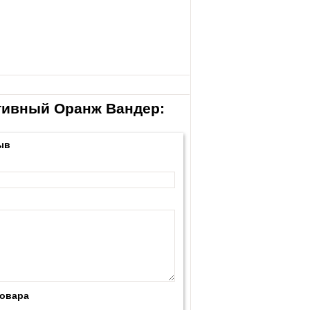
тивный Оранж Вандер:
ыв
товара