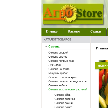
Главная
Каталог
Статьи
КАТАЛОГ ТОВАРОВ
Семена
Главная
Семена овощей
Семена цветов
Семена пряных трав
Лук Севок
НОВИ
Семена на ленте
Мицелий грибов
Семена газонных трав
Семена сидератов, медоносов
Семена табака
Семена экзотических растений
Семена айвы
Семена арахиса
Семена бамии
Семена гинкго