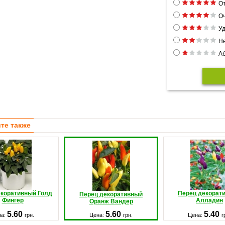
От
Оч
Уд
Н
Аб
те также
екоративный Голд
Перец декорат
Перец декоративный
Фингер
Алладин
Оранж Вандер
5.60
5.60
5.40
на:
грн.
Цена:
грн.
Цена:
г