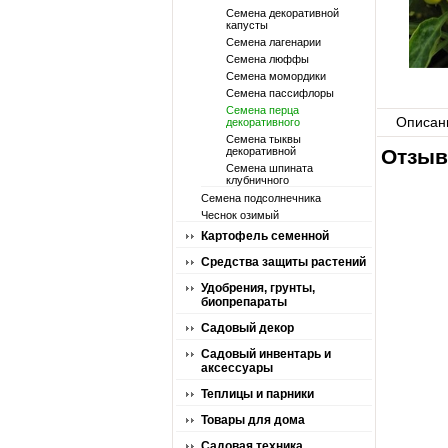
Семена декоративной
капусты
Семена лагенарии
Семена люффы
Семена момордики
Семена пассифлоры
Семена перца
Описан
декоративного
Семена тыквы
декоративной
Отзыв
Семена шпината
клубничного
Семена подсолнечника
Чеснок озимый
Картофель семенной
Средства защиты растений
Удобрения, грунты,
биопрепараты
Садовый декор
Садовый инвентарь и
аксессуары
Теплицы и парники
Товары для дома
Садовая техника