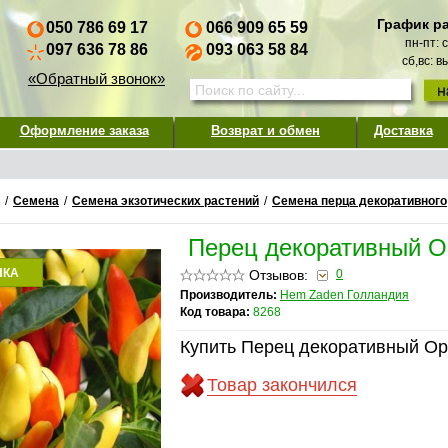
График р
050 786 69 17
066 909 65 59
пн-пт: 
097 636 78 86
093 063 58 84
сб,вс: 
«Обратный звонок»
Оформление заказа
Возврат и обмен
Доставка
/
Семена
/
Семена экзотических растений
/
Семена перца декоративного
Перец декоративный О
НКА
Отзывов:
0
Производитель:
Hem Zaden Голландия
Код товара:
8268
Купить Перец декоративный Ор
Товар закончился