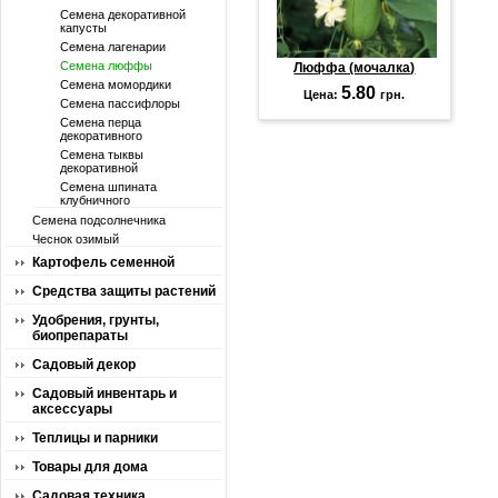
Семена декоративной
капусты
Семена лагенарии
Семена люффы
Люффа (мочалка)
Семена момордики
5.80
Цена:
грн.
Семена пассифлоры
Семена перца
декоративного
Семена тыквы
декоративной
Семена шпината
клубничного
Семена подсолнечника
Чеснок озимый
Картофель семенной
Средства защиты растений
Удобрения, грунты,
биопрепараты
Садовый декор
Садовый инвентарь и
аксессуары
Теплицы и парники
Товары для дома
Садовая техника