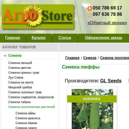
050 786 69 17
097 636 78 86
«Обратный звонок»
Главная
Каталог
Статьи
Оформление заказа
КАТАЛОГ ТОВАРОВ
Семена
Главная
/
Семена
/
Семена экзотич
Семена овощей
Семена люффы
Семена цветов
Семена пряных трав
Лук Севок
Производители:
GL Seeds
Семена на ленте
Мицелий грибов
Семена газонных трав
Семена сидератов, медоносов
НОВИНКА
Семена табака
Семена экзотических растений
Семена айвы
Семена арахиса
Семена бамии
Семена гинкго