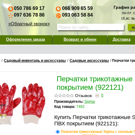
График р
050 786 69 17
066 909 65 59
пн-пт: 
097 636 78 86
093 063 58 84
сб,вс: 
«Обратный звонок»
Оформление заказа
Возврат и обмен
Доставка
/
Садовый инвентарь и аксессуары
/
Садовые аксессуары
/
Перчатки тр
Перчатки трикотажные
покрытием (922121)
Отзывов:
0
Производитель:
Sigma
Код товара:
7482
Купить Перчатки трикотажные 
ПВХ покрытием (922121):
Перчатки трикотажные Sigma с полным