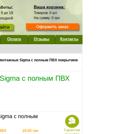
Ваша корзина:
аботы:
с 9 до 18
Товаров:
0
шт.
На сумму:
0
грн
выходной
Оплата
Отзывы
Контакты
икотажные Sigma с полным ПВХ покрытием
 Sigma с полным ПВХ
Sigma с полным
Гарантия
 ПВХ
29.00
грн