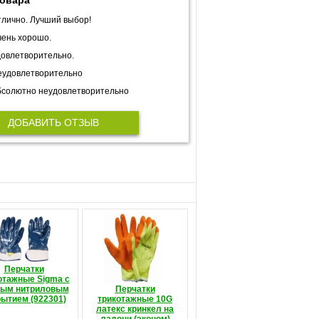
товара
лично. Лучший выбор!
ень хорошо.
овлетворительно.
еудовлетворительно
солютно неудовлетворительно
ДОБАВИТЬ ОТЗЫВ
Перчатки
отажные Sigma с
ным нитриловым
Перчатки
рытием (922301)
трикотажные 10G
латекс кринкел на