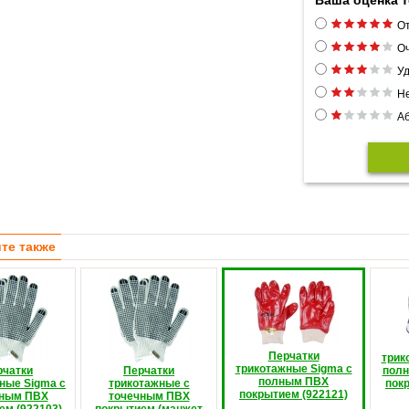
Ваша оценка 
От
Оч
Уд
Н
Аб
те также
Перчатки
трик
трикотажные Sigma с
рчатки
Перчатки
пол
полным ПВХ
ные Sigma с
трикотажные с
пок
покрытием (922121)
чным ПВХ
точечным ПВХ