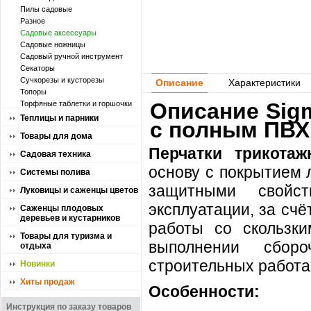
Пилы садовые
Разное
Садовые аксессуары
Садовые ножницы
Садовый ручной инструмент
Секаторы
Сучкорезы и кусторезы
Описание
Характеристики
Топоры
Описание Sig
Торфяные таблетки и горшочки
Теплицы и парники
с полным ПВХ 
Товары для дома
Перчатки трикотаж
Садовая техника
основу с покрытием 
Системы полива
защитными свойст
Луковицы и саженцы цветов
эксплуатации, за счё
Саженцы плодовых
деревьев и кустарников
работы со скользки
Товары для туризма и
выполнении сборо
отдыха
строительных работа
Новинки
Хиты продаж
Особенности:
Инструкция по заказу товаров