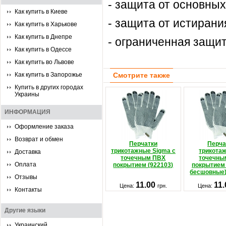
- защита от основны
Как купить в Киеве
- защита от истирани
Как купить в Харькове
Как купить в Днепре
- ограниченная защит
Как купить в Одессе
Как купить во Львове
Как купить в Запорожье
Смотрите также
Купить в других городах
Украины
ИНФОРМАЦИЯ
Оформление заказа
Возврат и обмен
Перчатки
Перча
трикотажные Sigma с
трикота
Доставка
точечным ПВХ
точечны
Оплата
покрытием (922103)
покрытием
бесшовные)
Отзывы
11.00
11
Цена:
грн.
Цена:
Контакты
Другие языки
Украинский