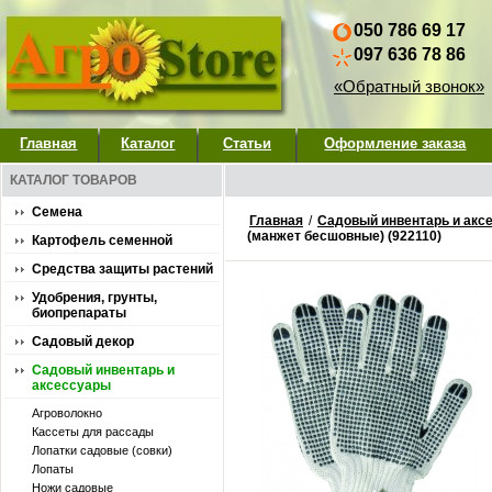
050 786 69 17
097 636 78 86
«Обратный звонок»
Главная
Каталог
Статьи
Оформление заказа
КАТАЛОГ ТОВАРОВ
Семена
Главная
/
Садовый инвентарь и акс
(манжет бесшовные) (922110)
Картофель семенной
Средства защиты растений
Удобрения, грунты,
биопрепараты
Садовый декор
Садовый инвентарь и
аксессуары
Агроволокно
Кассеты для рассады
Лопатки садовые (совки)
Лопаты
Ножи садовые