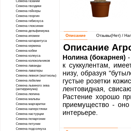
Семена газании
Семена гвоздики
Семена гейхеры
Семена георгин
Семена гибискуса
Семена глоксинии
Семена дельфиниума
Описание
Отзывы(
Нет
) / На
Семена ипомеи
Семена катарантуса
Описание Агро
Семена кермека
Семена кобеи
Нолина (бокарнея)
-
Семена колеуса
Семена колокольчиков
к суккулентам, имее
Семена лаванды
Семена лаватеры
низу, образуя "буты
Семена левкоя (маттиолы)
густые розетки кожи
Семена лобелии
Семена львиного зева
лентовидная, свиса
(антирринума)
Семена люпина
Растение хорошо при
Семена мальвы
приемущество - оно
Семена маргаритки
Семена наперстянки
интерьере.
Семена настурции
Семена пеларгонии
Семена петунии
Семена подсолнуха