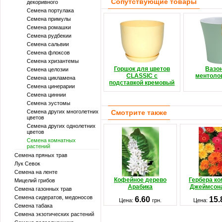
Сопутствующие товары
декоривного
Семена портулака
Семена примулы
Семена ромашки
Семена рудбекии
Семена сальвии
Семена флоксов
Семена хризантемы
Горшок для цветов
Вазо
Семена целозии
CLASSIC с
ментоло
Семена цикламена
подставкой кремовый
Семена цинерарии
Семена циннии
Семена эустомы
Семена других многолетних
Смотрите также
цветов
Семена других однолетних
цветов
Семена комнатных
растений
Семена пряных трав
Лук Севок
Семена на ленте
Кофейное дерево
Гербера к
Мицелий грибов
Арабика
Джеймсон
Семена газонных трав
Семена сидератов, медоносов
6.60
15
Цена:
грн.
Цена:
Семена табака
Семена экзотических растений