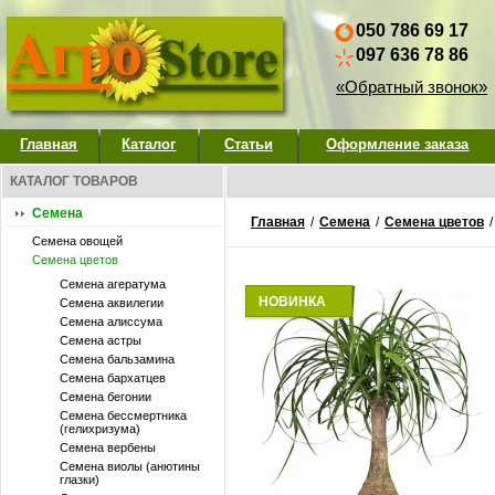
050 786 69 17
097 636 78 86
«Обратный звонок»
Главная
Каталог
Статьи
Оформление заказа
КАТАЛОГ ТОВАРОВ
Семена
Главная
/
Семена
/
Семена цветов
Семена овощей
Семена цветов
Семена агератума
НОВИНКА
Семена аквилегии
Семена алиссума
Семена астры
Семена бальзамина
Семена бархатцев
Семена бегонии
Семена бессмертника
(гелихризума)
Семена вербены
Семена виолы (анютины
глазки)