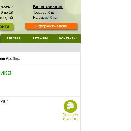
Ваша корзина:
аботы:
с 9 до 18
Товаров:
0
шт.
На сумму:
0
грн
выходной
Оплата
Отзывы
Контакты
ево Арабика
ика
ка :
Гарантия
качества