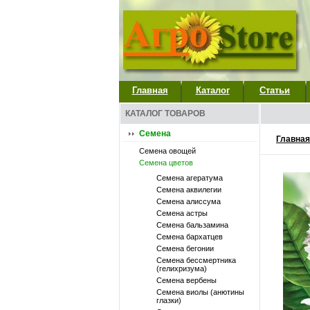
Главная
Каталог
Статьи
КАТАЛОГ ТОВАРОВ
Семена
Главная
Семена овощей
Семена цветов
Семена агератума
Семена аквилегии
Семена алиссума
Семена астры
Семена бальзамина
Семена бархатцев
Семена бегонии
Семена бессмертника
(гелихризума)
Семена вербены
Семена виолы (анютины
глазки)