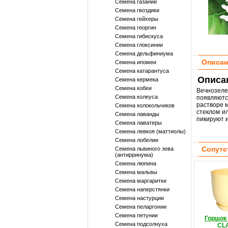
Семена газании
Семена гвоздики
Семена гейхеры
Семена георгин
Семена гибискуса
Семена глоксинии
Семена дельфиниума
Описан
Семена ипомеи
Семена катарантуса
Описан
Семена кермека
Семена кобеи
Вечнозеле
Семена колеуса
появляютс
растворе 
Семена колокольчиков
стеклом и
Семена лаванды
пикируют 
Семена лаватеры
Семена левкоя (маттиолы)
Семена лобелии
Сопутс
Семена львиного зева
(антирринума)
Семена люпина
Семена мальвы
Семена маргаритки
Семена наперстянки
Семена настурции
Семена пеларгонии
Семена петунии
Горшок
Семена подсолнуха
CLA