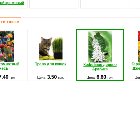
кой кремовый
те также
 комнатный
Трава для кошек
Герб
Кофейное дерево
месь
Дже
Арабика
7.40
3.50
6.60
грн.
Цена:
грн.
Цена:
грн.
Це