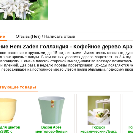
ие
Отзывы(
Нет
) / Написать отзыв
ие Hem Zaden Голландия - Кофейное дерево Ара
ное растение в крупными, до 15 см, листьями. Имеет очень красивые, ду
я ярко-красные плоды. В комнатных условиях дерево зацветает на 3-4 го
марганцовки. Семена плоской стороной выкладывают во влажную почвосмесь
ли пленкой. Два раза в неделю посевы проветривают. Всходы появляются че
и пересаживают на постоянное место. Летом полив обильный, подкормку пров
твующие товары
 для цветов
Вазон Арте
Горшок
Го
SSIC с
ментолово-белый
керамический Лейка
по