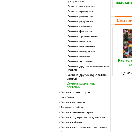
декоривного
подстав
Семена портулака
Семена примулы
Семена ромашки
Смотри
Семена рудбекии
Семена сальвии
Семена флоксов
Семена хризантемы
Семена целозии
Семена цикламена
Семена цинерарии
Семена циннии
Кактус
Семена эустомы
с
Семена других многолетних
цветов
Цена:
Семена других однолетних
цветов
Семена комнатных
растений
Семена пряных трав
Лук Севок
Семена на ленте
Мицелий грибов
Семена газонных трав
Семена сидератов, медоносов
Семена табака
Семена экзотических растений