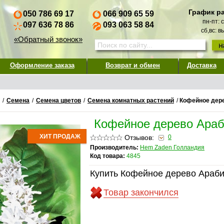
График р
050 786 69 17
066 909 65 59
пн-пт: 
097 636 78 86
093 063 58 84
сб,вс: 
«Обратный звонок»
Оформление заказа
Возврат и обмен
Доставка
/
Семена
/
Семена цветов
/
Семена комнатных растений
/
Кофейное дер
Кофейное дерево Араб
ХИТ ПРОДАЖ
Отзывов:
0
Производитель:
Hem Zaden Голландия
Код товара:
4845
Купить Кофейное дерево Араби
Товар закончился