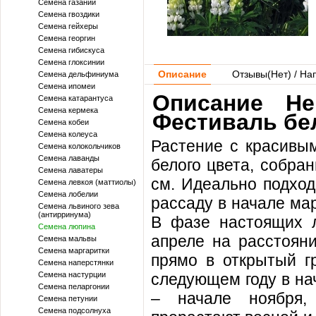
Семена газании
Семена гвоздики
Семена гейхеры
Семена георгин
Семена гибискуса
Семена глоксинии
Описание
Отзывы(
Нет
) / На
Семена дельфиниума
Семена ипомеи
Описание H
Семена катарантуса
Семена кермека
Фестиваль бе
Семена кобеи
Семена колеуса
Растение с красивым
Семена колокольчиков
Семена лаванды
белого цвета, собра
Семена лаватеры
см. Идеально подход
Семена левкоя (маттиолы)
Семена лобелии
рассаду в начале мар
Семена львиного зева
(антирринума)
В фазе настоящих л
Семена люпина
апреле на расстояни
Семена мальвы
Семена маргаритки
прямо в открытый г
Семена наперстянки
Семена настурции
следующем году в на
Семена пеларгонии
– начале ноября,
Семена петунии
Семена подсолнуха