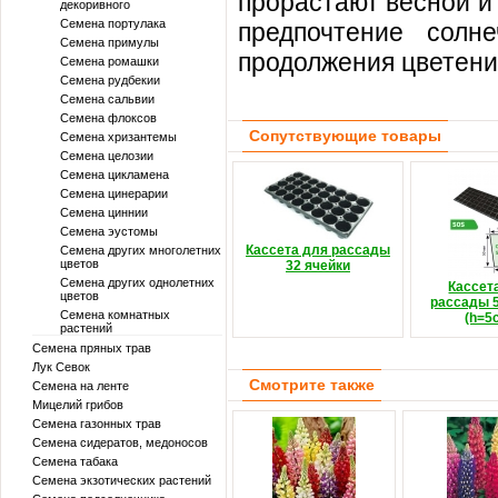
прорастают весной и 
декоривного
Семена портулака
предпочтение солн
Семена примулы
продолжения цветени
Семена ромашки
Семена рудбекии
Семена сальвии
Семена флоксов
Сопутствующие товары
Семена хризантемы
Семена целозии
Семена цикламена
Семена цинерарии
Семена циннии
Семена эустомы
Кассета для рассады
Семена других многолетних
цветов
32 ячейки
Семена других однолетних
Кассет
цветов
рассады 5
Семена комнатных
(h=5
растений
Семена пряных трав
Лук Севок
Смотрите также
Семена на ленте
Мицелий грибов
Семена газонных трав
Семена сидератов, медоносов
Семена табака
Семена экзотических растений