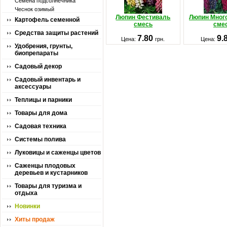
Семена подсолнечника
Чеснок озимый
Люпин Фестиваль
Люпин Мног
Картофель семенной
смесь
сме
Средства защиты растений
7.80
9.
Цена:
грн.
Цена:
Удобрения, грунты,
биопрепараты
Садовый декор
Садовый инвентарь и
аксессуары
Теплицы и парники
Товары для дома
Садовая техника
Системы полива
Луковицы и саженцы цветов
Саженцы плодовых
деревьев и кустарников
Товары для туризма и
отдыха
Новинки
Хиты продаж