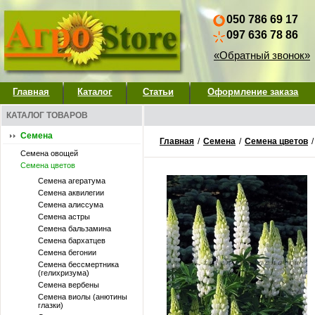
050 786 69 17
097 636 78 86
«Обратный звонок»
Главная
Каталог
Статьи
Оформление заказа
КАТАЛОГ ТОВАРОВ
Семена
Главная
/
Семена
/
Семена цветов
Семена овощей
Семена цветов
Семена агератума
Семена аквилегии
Семена алиссума
Семена астры
Семена бальзамина
Семена бархатцев
Семена бегонии
Семена бессмертника
(гелихризума)
Семена вербены
Семена виолы (анютины
глазки)