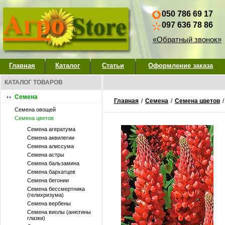
050 786 69 17
097 636 78 86
«Обратный звонок»
Главная
Каталог
Статьи
Оформление заказа
КАТАЛОГ ТОВАРОВ
Семена
Главная
/
Семена
/
Семена цветов
Семена овощей
Семена цветов
Семена агератума
Семена аквилегии
Семена алиссума
Семена астры
Семена бальзамина
Семена бархатцев
Семена бегонии
Семена бессмертника
(гелихризума)
Семена вербены
Семена виолы (анютины
глазки)