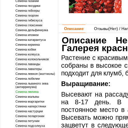
Семена газании
Семена гвоздики
Семена гейхеры
Семена георгин
Семена гибискуса
Семена глоксинии
Описание
Отзывы(
Нет
) / На
Семена дельфиниума
Семена ипомеи
Описание H
Семена катарантуса
Семена кермека
Галерея крас
Семена кобеи
Семена колеуса
Растение с красивым
Семена колокольчиков
собраны в высокое с
Семена лаванды
Семена лаватеры
подходит для клумб, 
Семена левкоя (маттиолы)
Семена лобелии
Выращивание:
Семена львиного зева
(антирринума)
Семена люпина
Высевают на рассаду
Семена мальвы
на 8-17 день. В 
Семена маргаритки
Семена наперстянки
постоянное место в 
Семена настурции
Высевать можно прям
Семена пеларгонии
Семена петунии
зацветут в следующе
Семена подсолнуха