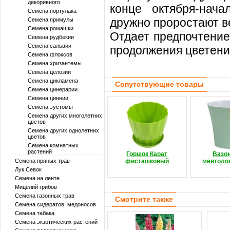
декоривного
конце октября-нач
Семена портулака
дружно проростают ве
Семена примулы
Семена ромашки
Отдает предпочтение
Семена рудбекии
Семена сальвии
продолжения цветени
Семена флоксов
Семена хризантемы
Семена целозии
Семена цикламена
Сопутствующие товары
Семена цинерарии
Семена циннии
Семена эустомы
Семена других многолетних
цветов
Семена других однолетних
цветов
Семена комнатных
растений
Горшок Карат
Вазо
Семена пряных трав
фисташковый
ментоло
Лук Севок
Семена на ленте
Мицелий грибов
Семена газонных трав
Смотрите также
Семена сидератов, медоносов
Семена табака
Семена экзотических растений