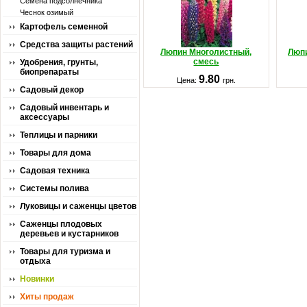
Семена подсолнечника
Чеснок озимый
Картофель семенной
Средства защиты растений
Люпин Многолистный,
Люп
смесь
Удобрения, грунты,
биопрепараты
9.80
Цена:
грн.
Садовый декор
Садовый инвентарь и
аксессуары
Теплицы и парники
Товары для дома
Садовая техника
Системы полива
Луковицы и саженцы цветов
Саженцы плодовых
деревьев и кустарников
Товары для туризма и
отдыха
Новинки
Хиты продаж