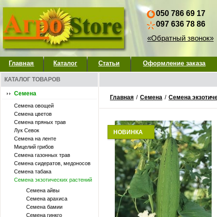
050 786 69 17
097 636 78 86
«Обратный звонок»
Главная
Каталог
Статьи
Оформление заказа
КАТАЛОГ ТОВАРОВ
Семена
Главная
/
Семена
/
Семена экзотич
Семена овощей
Семена цветов
Семена пряных трав
Лук Севок
НОВИНКА
Семена на ленте
Мицелий грибов
Семена газонных трав
Семена сидератов, медоносов
Семена табака
Семена экзотических растений
Семена айвы
Семена арахиса
Семена бамии
Семена гинкго