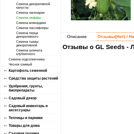
Семена декоративной
капусты
Семена лагенарии
Семена люффы
Семена момордики
Семена пассифлоры
Семена перца
Описание
Отзывы(
Нет
) / 
декоративного
Семена тыквы
декоративной
Отзывы о GL Seeds - 
Семена шпината
клубничного
Семена подсолнечника
Чеснок озимый
Картофель семенной
Средства защиты растений
Удобрения, грунты,
биопрепараты
Садовый декор
Садовый инвентарь и
аксессуары
Теплицы и парники
Товары для дома
Садовая техника