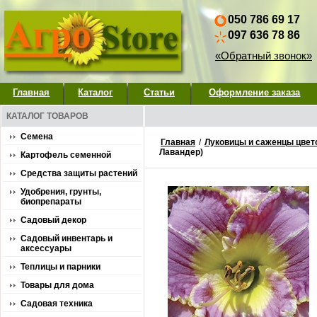
050 786 69 17
097 636 78 86
«Обратный звонок»
Главная
Каталог
Статьи
Оформление заказа
КАТАЛОГ ТОВАРОВ
Семена
Главная
/
Луковицы и саженцы цвет
Лавандер)
Картофель семенной
Средства защиты растений
Удобрения, грунты,
биопрепараты
Садовый декор
Садовый инвентарь и
аксессуары
Теплицы и парники
Товары для дома
Садовая техника