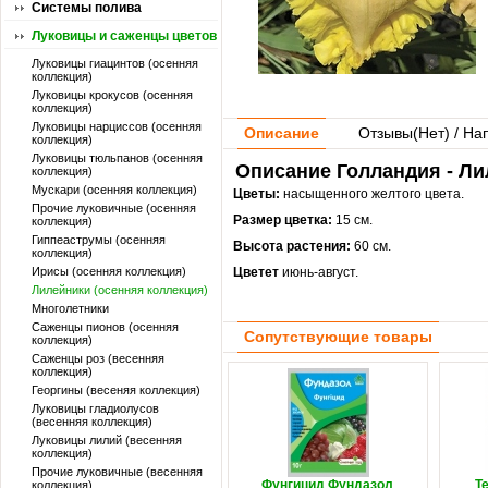
Системы полива
Луковицы и саженцы цветов
Луковицы гиацинтов (осенняя
коллекция)
Луковицы крокусов (осенняя
коллекция)
Луковицы нарциссов (осенняя
Описание
Отзывы(
Нет
) / На
коллекция)
Луковицы тюльпанов (осенняя
Описание Голландия - Ли
коллекция)
Мускари (осенняя коллекция)
Цветы:
насыщенного желтого цвета.
Прочие луковичные (осенняя
Размер цветка:
15 см.
коллекция)
Гиппеаструмы (осенняя
Высота растения:
60 см.
коллекция)
Ирисы (осенняя коллекция)
Цветет
июнь-август.
Лилейники (осенняя коллекция)
Многолетники
Саженцы пионов (осенняя
Сопутствующие товары
коллекция)
Саженцы роз (весенняя
коллекция)
Георгины (весеняя коллекция)
Луковицы гладиолусов
(весенняя коллекция)
Луковицы лилий (весенняя
коллекция)
Прочие луковичные (весенняя
Фунгицид Фундазол
Т
коллекция)