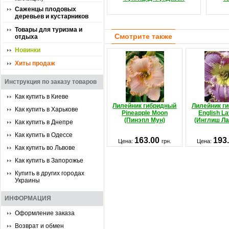
Саженцы плодовых
деревьев и кустарников
Товары для туризма и
Смотрите также
отдыха
Новинки
Хиты продаж
Инструкция по заказу товаров
Как купить в Киеве
Лилейник гибридный
Лилейник г
Как купить в Харькове
Pineapple Moon
English L
(Пинэпл Мун)
(Инглиш Ла
Как купить в Днепре
Как купить в Одессе
163.00
193
Цена:
грн.
Цена:
Как купить во Львове
Как купить в Запорожье
Купить в других городах
Украины
ИНФОРМАЦИЯ
Оформление заказа
Возврат и обмен